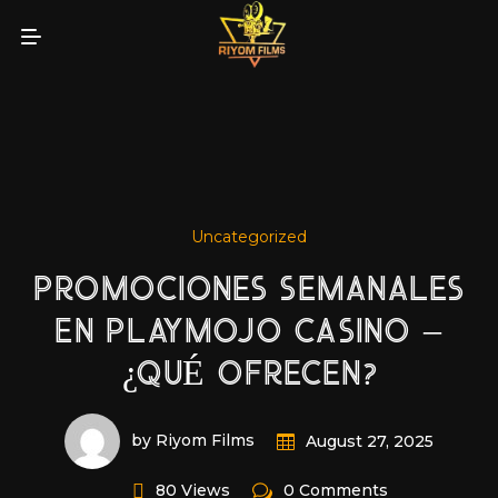
Uncategorized
PROMOCIONES SEMANALES
EN PLAYMOJO CASINO –
¿QUÉ OFRECEN?
by Riyom Films
August 27, 2025
80 Views
0 Comments