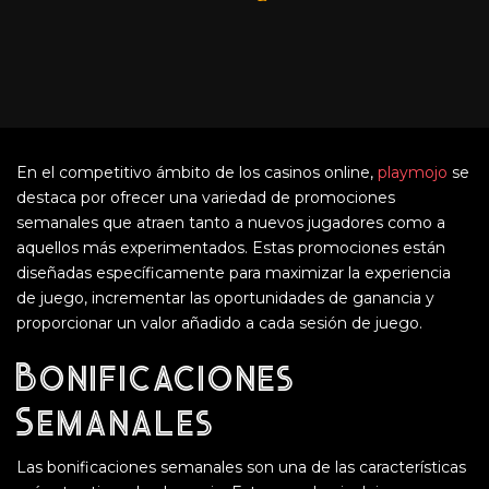
En el competitivo ámbito de los casinos online,
playmojo
se
destaca por ofrecer una variedad de promociones
semanales que atraen tanto a nuevos jugadores como a
aquellos más experimentados. Estas promociones están
diseñadas específicamente para maximizar la experiencia
de juego, incrementar las oportunidades de ganancia y
proporcionar un valor añadido a cada sesión de juego.
Bonificaciones
Semanales
Las bonificaciones semanales son una de las características