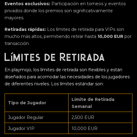
Eventos exclusivos:
Participación en torneos y eventos
privados donde los premios son significativamente
mayores.
Retiradas rápidas:
Los límites de retirada para VIPs son
mucho más altos, permitiendo retirar hasta
10,000 EUR
por
transacción.
Límites de Retirada
En playmojo, los límites de retirada son flexibles y están
diseñados para acomodar las necesidades de los jugadores
de diferentes niveles. Los límites estándar son:
Límite de Retirada
Tipo de Jugador
Semanal
Jugador Regular
2,500 EUR
Jugador VIP
10,000 EUR