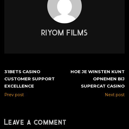
RIYOM FILMS
31BETS CASINO
HOE JE WINSTEN KUNT
CUSTOMER SUPPORT
OPNEMEN BIJ
EXCELLENCE
SUPERCAT CASINO
Prev post
Next post
Leave a comment