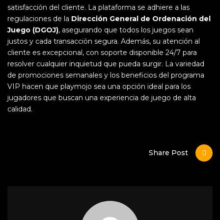
satisfacción del cliente. La plataforma se adhiere a las
regulaciones de la
Dirección General de Ordenación del
Juego (DGOJ)
, asegurando que todos los juegos sean
justos y cada transacción segura. Además, su atención al
cliente es excepcional, con soporte disponible 24/7 para
resolver cualquier inquietud que pueda surgir. La variedad
de promociones semanales y los beneficios del programa
VIP hacen que playmojo sea una opción ideal para los
jugadores que buscan una experiencia de juego de alta
calidad.
Share Post