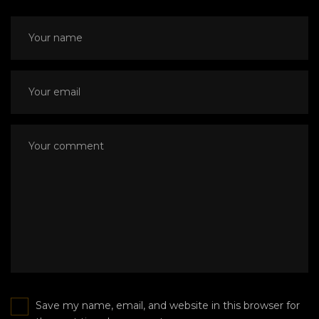
Save my name, email, and website in this browser for