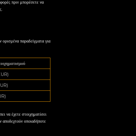
 φορές πριν μπορέσετε να
ς.
ύν ορισμένα παραδείγματα για
τοιχηματισμού
EUR)
EUR)
UR)
πει να έχετε στοιχηματίσει
ιν αποδεχτούν οποιαδήποτε