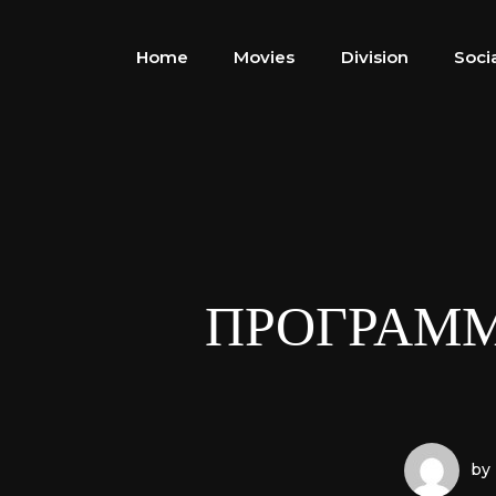
Home
Movies
Division
Soci
ΠΡΟΓΡΑΜΜ
by