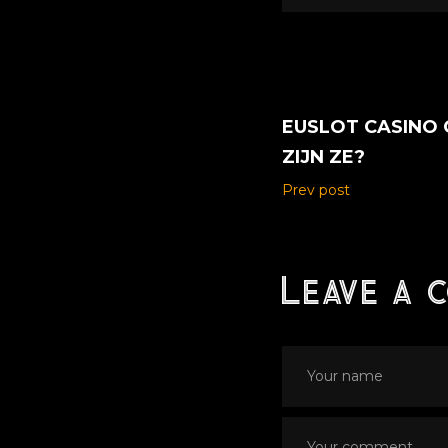
EUSLOT CASINO 
ZIJN ZE?
Prev post
Leave a 