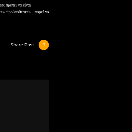
ς πρέπει να είναι
 των προϋποθέσεων μπορεί να
Share Post