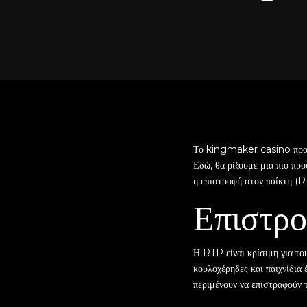
Το kingmaker casino προσφέ
Εδώ, θα ρίξουμε μια πιο πρ
η επιστροφή στον παίκτη (RT
Επιστρο
Η RTP είναι κρίσιμη για το
κουλοχέρηδες και παιχνίδια
περιμένουν να επιστραφούν τ