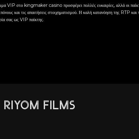
μα VIP στο kingmaker casino προσφέρει πολλές ευκαιρίες, αλλά οι παίκτε
μπόνους και τις απαιτήσεις στοιχηματισμού. Η καλή κατανόηση της RTP και
ρία σας ως VIP παίκτης.
RIYOM FILMS