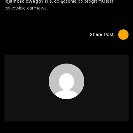
lojalnościowego?
Nie, dołączenie do programu jest
całkowicie darmowe.
Share Post