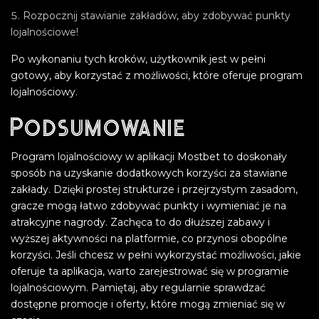
Rozpocznij stawianie zakładów, aby zdobywać punkty
lojalnościowe!
Po wykonaniu tych kroków, użytkownik jest w pełni
gotowy, aby korzystać z możliwości, które oferuje program
lojalnościowy.
Podsumowanie
Program lojalnościowy w aplikacji Mostbet to doskonały
sposób na uzyskanie dodatkowych korzyści za stawiane
zakłady. Dzięki prostej strukturze i przejrzystym zasadom,
gracze mogą łatwo zdobywać punkty i wymieniać je na
atrakcyjne nagrody. Zachęca to do dłuższej zabawy i
wyższej aktywności na platformie, co przynosi obopólne
korzyści. Jeśli chcesz w pełni wykorzystać możliwości, jakie
oferuje ta aplikacja, warto zarejestrować się w programie
lojalnościowym. Pamiętaj, aby regularnie sprawdzać
dostępne promocje i oferty, które mogą zmieniać się w