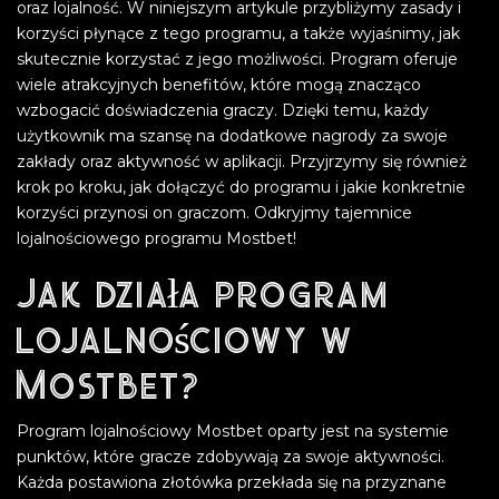
oraz lojalność. W niniejszym artykule przybliżymy zasady i
korzyści płynące z tego programu, a także wyjaśnimy, jak
skutecznie korzystać z jego możliwości. Program oferuje
wiele atrakcyjnych benefitów, które mogą znacząco
wzbogacić doświadczenia graczy. Dzięki temu, każdy
użytkownik ma szansę na dodatkowe nagrody za swoje
zakłady oraz aktywność w aplikacji. Przyjrzymy się również
krok po kroku, jak dołączyć do programu i jakie konkretnie
korzyści przynosi on graczom. Odkryjmy tajemnice
lojalnościowego programu Mostbet!
Jak działa program
lojalnościowy w
Mostbet?
Program lojalnościowy Mostbet oparty jest na systemie
punktów, które gracze zdobywają za swoje aktywności.
Każda postawiona złotówka przekłada się na przyznane