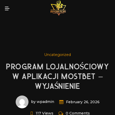
Uncategorized
PROGRAM LOJALNOŚCIOWY
W APLIKACJI MOSTBET –
WYJAŚNIENIE
by wpadmin
February 26, 2026
117 Views
0 Comments