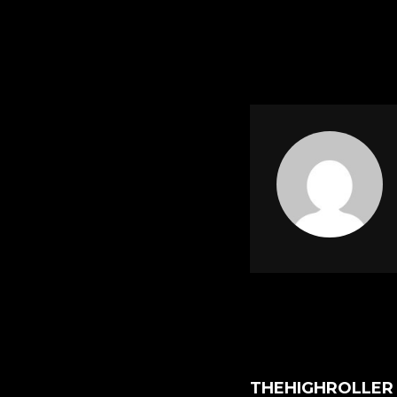
THEHIGHROLLER 