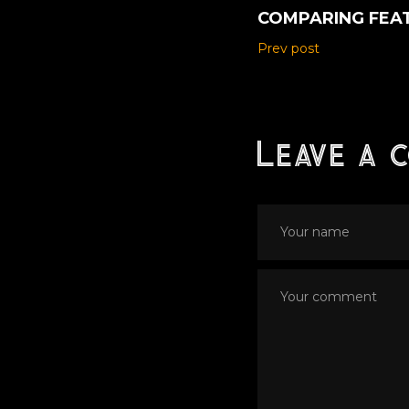
COMPARING FEAT
Prev post
Leave a 