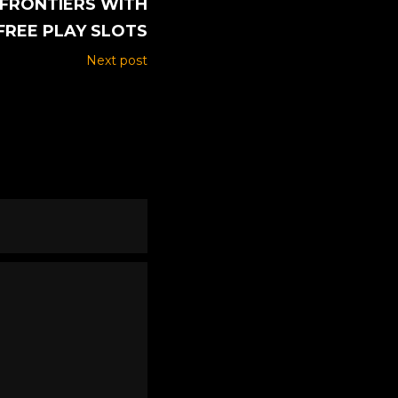
FRONTIERS WITH
FREE PLAY SLOTS
Next post