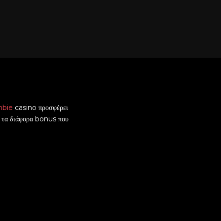
mbie
casino προσφέρει
με τα διάφορα bonus που