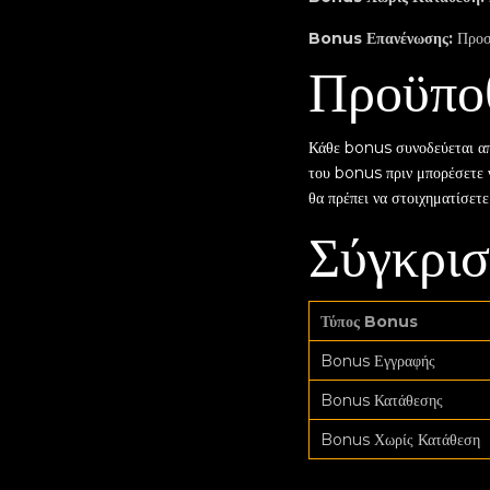
Bonus Επανένωσης:
Προσφ
Προϋποθ
Κάθε bonus συνοδεύεται από
του bonus πριν μπορέσετε 
θα πρέπει να στοιχηματίσε
Σύγκρι
Τύπος Bonus
Bonus Εγγραφής
Bonus Κατάθεσης
Bonus Χωρίς Κατάθεση