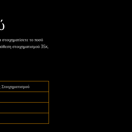
ύ
α στοιχηματίσετε το ποσό
πόθεση στοιχηματισμού 35x,
 Στοιχηματισμού