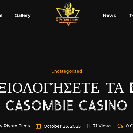
al
Gallery
News
T
Uncategorized
ΞΙΟΛΟΓΉΣΕΤΕ ΤΑ 
CASOMBIE CASINO
y Riyom Films
71 Views
0 
October 23, 2025