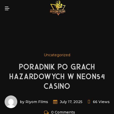
Uncategorized
PORADNIK PO GRACH
HAZARDOWYCH W NEON54
CASINO
by Riyom Films
66 Views
July 17, 2025
0 Comments