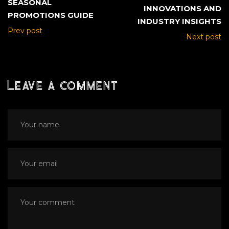
SEASONAL
INNOVATIONS AND
PROMOTIONS GUIDE
INDUSTRY INSIGHTS
Prev post
Next post
Leave a comment