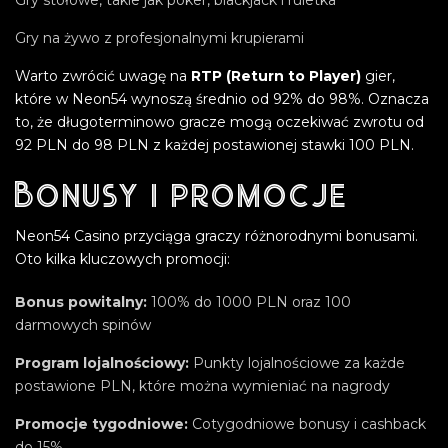
Gry stołowe, takie jak poker, blackjack i ruletka
Gry na żywo z profesjonalnymi krupierami
Warto zwrócić uwagę na
RTP (Return to Player)
gier,
które w Neon54 wynoszą średnio od 92% do 98%. Oznacza
to, że długoterminowo gracze mogą oczekiwać zwrotu od
92 PLN do 98 PLN z każdej postawionej stawki 100 PLN.
Bonusy i promocje
Neon54 Casino przyciąga graczy różnorodnymi bonusami.
Oto kilka kluczowych promocji:
Bonus powitalny:
100% do 1000 PLN oraz 100
darmowych spinów
Program lojalnościowy:
Punkty lojalnościowe za każde
postawione PLN, które można wymieniać na nagrody
Promocje tygodniowe:
Cotygodniowe bonusy i cashback
do 15%