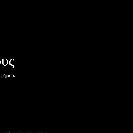
υς
 βήματα: