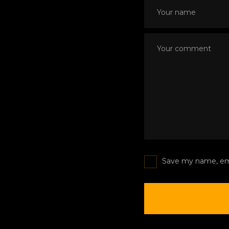
Save my name, emai