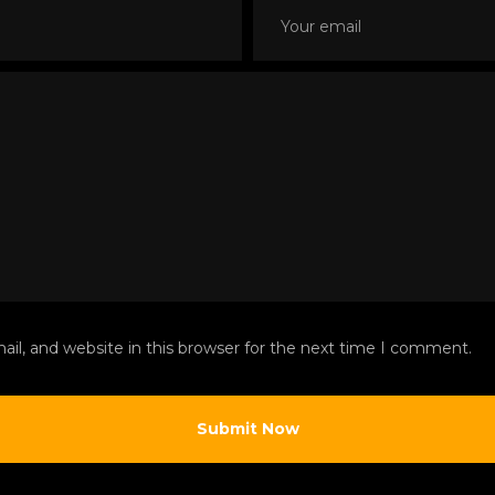
l, and website in this browser for the next time I comment.