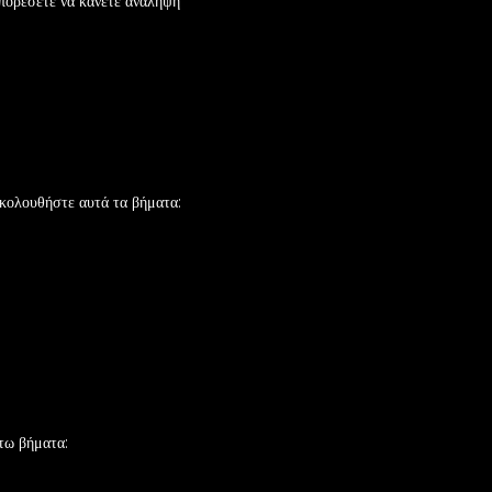
μπορέσετε να κάνετε ανάληψη
Ακολουθήστε αυτά τα βήματα:
τω βήματα: