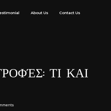
estimonial
About Us
Contact Us
ΡΟΦΈΣ: ΤΙ ΚΑΙ
mments