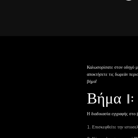
Καλωσορίσατε στον οδηγό μ
αποκτήσετε τις δωρεάν περι
βήμα!
Βήμα 1:
Η διαδικασία εγγραφής στο 
Επισκεφθείτε την ιστοσε