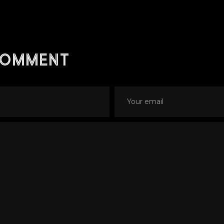
comment