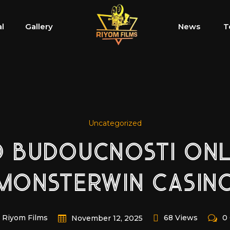
al
Gallery
News
T
Uncategorized
 BUDOUCNOSTI ONLI
MONSTERWIN CASIN
 Riyom Films
68 Views
0
November 12, 2025