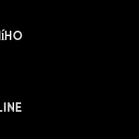
ího
ine