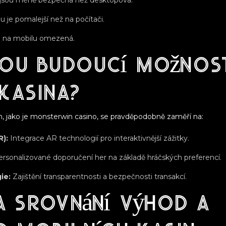
 jsou méně bezpečná než desktopová.
u je pomalejší než na počítači.
e na mobilu omezená.
sou budoucí možnos
kasina?
, jako je monsterwin casino, se pravděpodobně zaměří na:
R):
Integrace AR technologií pro interaktivnější zážitky.
rsonalizované doporučení her na základě hráčských preferencí.
ie:
Zajištění transparentnosti a bezpečnosti transakcí.
a srovnání výhod a