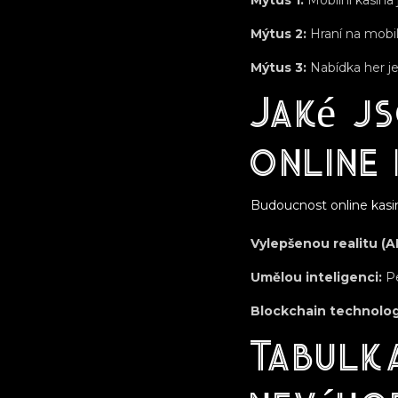
Mýtus 1:
Mobilní kasina
Mýtus 2:
Hraní na mobil
Mýtus 3:
Nabídka her j
Jaké j
online 
Budoucnost online kasin
Vylepšenou realitu (A
Umělou inteligenci:
Pe
Blockchain technolog
Tabulk