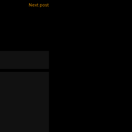
Next post