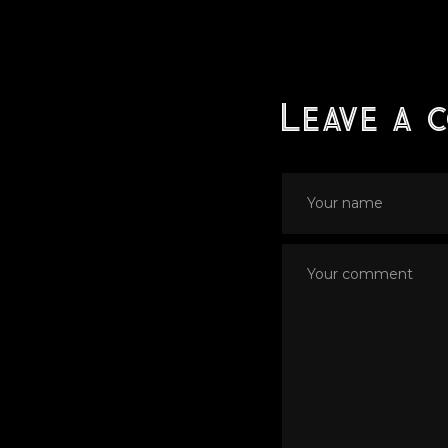
Leave a 