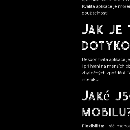
Kvalita aplikace je měře
použitelnosti.
Jak je 
dotyko
Responzivita aplikace j
i při hraní na menších
zbytečných zpoždění. Ta
interakci.
Jaké j
mobilu
Flexibilita:
Hráči mohou 