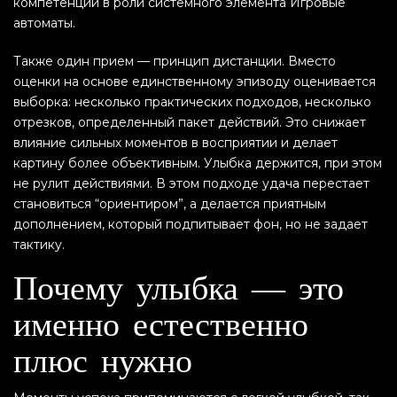
компетенции в роли системного элемента Игровые
автоматы.
Также один прием — принцип дистанции. Вместо
оценки на основе единственному эпизоду оценивается
выборка: несколько практических подходов, несколько
отрезков, определенный пакет действий. Это снижает
влияние сильных моментов в восприятии и делает
картину более объективным. Улыбка держится, при этом
не рулит действиями. В этом подходе удача перестает
становиться “ориентиром”, а делается приятным
дополнением, который подпитывает фон, но не задает
тактику.
Почему улыбка — это
именно естественно
плюс нужно