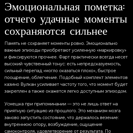
Эмоциональная пометка:
отчего удачные моменты
сохраняются сильнее
Память не сохраняет моменты ровно. Эмоционально
важные эпизоды приобретают усиленную «маркировку»
и фиксируются прочнее. Фарт практически всегда несет
высокий чувственный тонус: есть непредсказуемость,
сильный перепад «могло оказаться плохо», быстрое
поощрение, облегчение. Подобный комплект элементов
казино Вулкан усиливает частоту того, что момент будет
закреплен а также окажется легко доступным эпизодом.
Усмешка при припоминании — это не лишь ответ на
приятную ситуацию из прошлого. Это механизм мозга
заново запустить состояние, что держалось везение:
внутреннюю опору, возбуждение, ощущение
самоконтроля, удовлетворение от результата. По