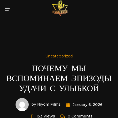
Uncategorized
ПОЧЕМУ МЫ
ВСПОМИНАЕМ ЭПИЗОДЫ
УДАЧИ С УЛЫБКОЙ
by Riyom Films
January 6, 2026
153 Views
0 Comments