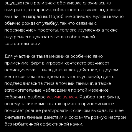
ощущаются в роли знак: обстановка сложилась «в
выигрыш», а старания, собранность а также выдержка
вышли не напрасны. Подобные эпизоды Вулкан казино
обычно рождают улыбку, так что связаны с
переживанием простоты, теплого изумления а также
внутреннего доказательства собственной
состоятельности.
Для участника такая механика особенно явно
применима: фарт в игровом контексте возникает
периодически — иногда «зашло» действие, в другом
месте совпала последовательность условий, где-то
подтвердилась тактика в точный тайминг, а также
вспомогательные наблюдения по этой механике
собраны в разборе
казино вулкан
. Разбор того факта,
почему такие моменты так приятно припоминаются,
помогает ровнее реагировать к скачкам выхода, точнее
считывать личные действия и сохранять ровную настрой
без избыточной аффективной качки.