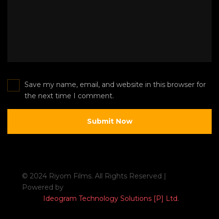
Save my name, email, and website in this browser for
the next time I comment.
© 2024 Riyom Films. All Rights Reserved |
Powered by
Ideogram Technology Solutions [P] Ltd.