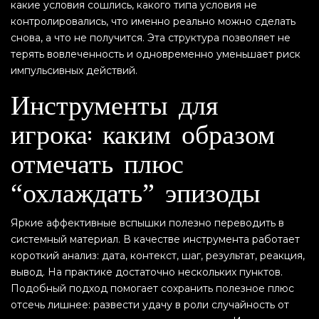
какие условия сошлись, какого типа условия не
контролировались, что именно реально можно сделать
снова, а что не получится. Эта структура позволяет не
терять вовлеченность и одновременно уменьшает риск
импульсивных действий.
Инструменты для
игрока: каким образом
отмечать плюс
“охлаждать” эпизоды
Яркие аффективные вспышки полезно переводить в
системный материал. В качестве инструмента работает
короткий анализ: дата, контекст, шаг, результат, реакция,
вывод. На практике достаточно нескольких пунктов.
Подобный подход помогает сохранить полезное плюс
отсечь лишнее: развести удачу в роли случайность от