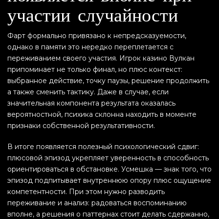
участии случайности
Фарт формально привязано к непредсказуемости,
однако в памяти это нередко переплетается с
переживанием своего участия. Игрок казино Вулкан
припоминает не только финал, но плюс контекст:
выбранное действие, точку паузы, решение продолжить
а также сменить тактику. Даже в случае, если
значительная компонента результата оказалась
вероятностной, психика склонна находить в моменте
признаки собственной результативности.
В итоге появляется полезный психологический сдвиг:
плюсовой эпизод укрепляет уверенность в способность
ориентироваться в обстановке. Усмешка — знак того, что
эпизод подпитывает внутреннюю опору плюс ощущение
компетентности. При этом нужно разводить
переживание и анализ: радоваться воспоминанию
вполне, а решения о паттернах стоит делать сдержанно,