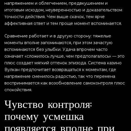
напряжением и облегчением, предвкушением и
итоговым исходом, неуверенностью и доказательством
точности действия. Чем выше скачок, тем ярче
аффективная ответ и тем проще момент вспоминается.
Сравнение работает и в другую сторону: тяжелые
моменты вполне запоминаются, при этом зачастую
вспоминаются без улыбки. Удача впрочем часто
означает «сложилось лучше, чем предполагалось» — это
плюс создает мягкий оттенок эпизода. Система казино
Вулкан предпочитает возвращаться к моментам, где
напряжение сменилось радостью, так что перемена
воспринимается как возобновление самоконтроля плюс
спокойствия.
Чувство контроля:
почему усмешка
появляется вполне при