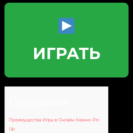
ИГРАТЬ
Содержимое
Преимущества Игры в Онлайн Казино Pin
Up