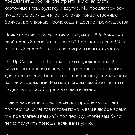
предлагает широкий спектр игр, включая слоты,
карточные игры, рулетку и другие. Мы предлагаем вам
лучшие условия для игры, включая приветственные
бонусы, регулярные промокоды и другие преимущества.
Начните свою игру сегодня и получите 125% бонус на
свой первый депозит, а также 50 бесплатных спин! Это
отличный способ начать свою игру и испытать удачу.
Pin Up Casino – это безопасное и надежное онлайн-
казино, которое использует современные технологии
для обеспечения безопасности и конфиденциальности
вашей информации. Мы предлагаем вам безопасный и
надежный способ играть в онлайн-казино.
Если у вас возникли вопросы или проблемы, то наш
поддержка клиентов готовы помочь вам в любое время.
Мы предлагаем вам 24/7 поддержку, чтобы вам было
легко получить помощь, если вам нужно.