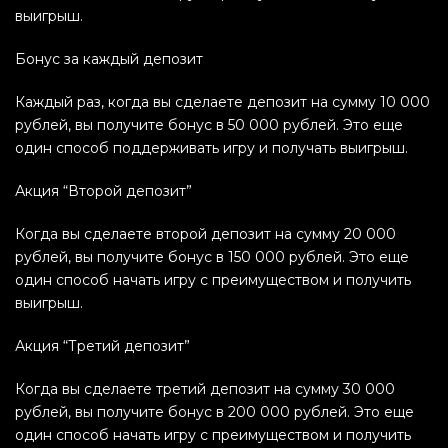
выигрыш.
Бонус за каждый депозит
Каждый раз, когда вы сделаете депозит на сумму 10 000
рублей, вы получите бонус в 50 000 рублей. Это еще
один способ поддерживать игру и получать выигрыш.
Акция “Второй депозит”
Когда вы сделаете второй депозит на сумму 20 000
рублей, вы получите бонус в 150 000 рублей. Это еще
один способ начать игру с преимуществом и получить
выигрыш.
Акция “Третий депозит”
Когда вы сделаете третий депозит на сумму 30 000
рублей, вы получите бонус в 200 000 рублей. Это еще
один способ начать игру с преимуществом и получить