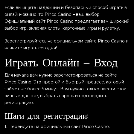
Если вы ищете надежный и безопасный способ играть в
онлайн-казино, то Pinco Casino – ваш выбор.
Официальный сайт Pinco Casino предлагает вам широкий
выбор игр, включая слоты, карточные игры и рулетку.
Зарегистрируйтесь на официальном сайте Pinco Casino и
начните играть сегодня!
Играть Онлайн – Вход
Для начала вам нужно зарегистрироваться на сайте
Pinco Casino. Это простой и быстрый процесс, который
займет не более 5 минут. Вам нужно только ввести свои
личные данные, выбрать пароль и подтвердить
регистрацию.
Шаги для регистрации:
1. Перейдите на официальный сайт Pinco Casino.