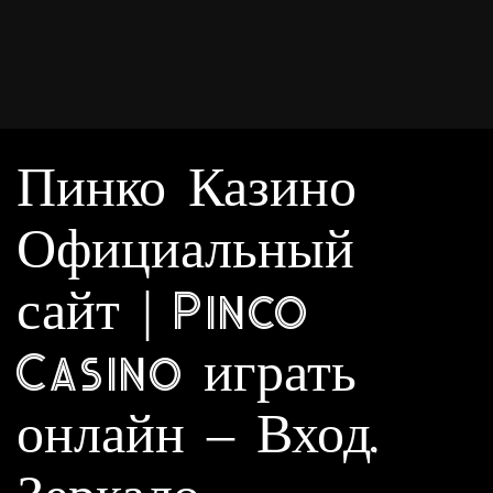
Пинко Казино
Официальный
сайт | Pinco
Casino играть
онлайн – Вход,