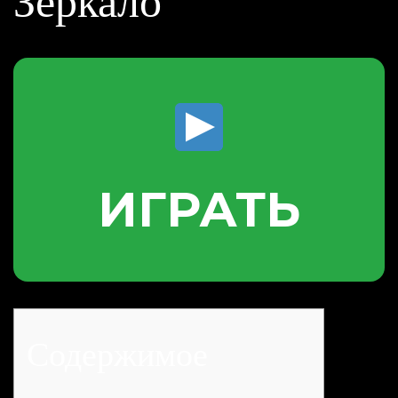
Зеркало
ИГРАТЬ
Содержимое