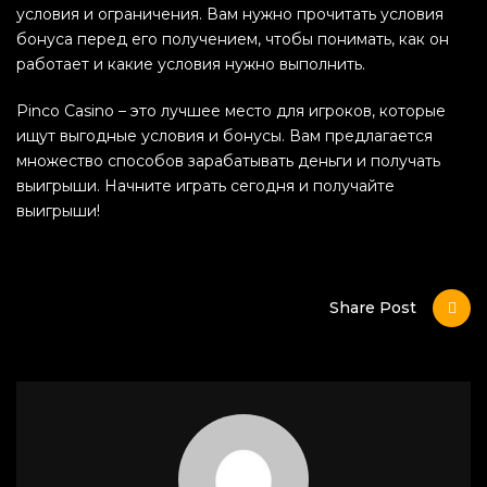
условия и ограничения. Вам нужно прочитать условия
бонуса перед его получением, чтобы понимать, как он
работает и какие условия нужно выполнить.
Pinco Casino – это лучшее место для игроков, которые
ищут выгодные условия и бонусы. Вам предлагается
множество способов зарабатывать деньги и получать
выигрыши. Начните играть сегодня и получайте
выигрыши!
Share Post