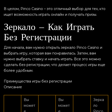
В целом, Pinco Casino – это отличный выбор для тех, кто
ищет возможность играть онлайн и получать призы.
Зеркало – Как Играть
Без Регистрации
Для начала, вам нужно открыть зеркало Pinco Casino и
выбрать игру, которая вам понравилась. Затем, вам
нужно выбрать ставку и начать играть. Все это можно
сделать без регистрации, что делает процесс игры еще
более удобным.
Преимущества игры без регистрации
Описание
Вы
Вы
Зерка
может
может
ло
е
е
Pinco