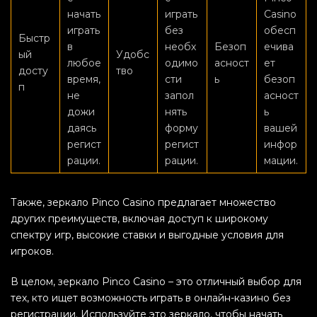
начать
играть
Casino
играть
без
обесп
Быстр
в
необх
Безоп
ечива
ый
Удобс
любое
одимо
асност
ет
досту
тво
время,
сти
ь
безоп
п
не
запол
асност
дожи
нять
ь
даясь
форму
вашей
регист
регист
инфор
рации.
рации.
мации.
Также, зеркало Pinco Casino предлагает множество
других преимуществ, включая доступ к широкому
спектру игр, высокие ставки и выгодные условия для
игроков.
В целом, зеркало Pinco Casino – это отличный выбор для
тех, кто ищет возможность играть в онлайн-казино без
регистрации. Используйте это зеркало, чтобы начать