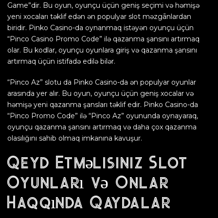
Game”dir. Bu oyun, oyunçu üçün geniş seçimi və həmişə
yeni xocaları təklif edən ən populyar slot məzgānlardan
biridir. Pinko Casino-da oynanmaq istəyən oyunçu üçün
“Pinco Casino Promo Code” ilə qazanma şansını artırmaq
olar. Bu kodlar, oyunçu oyunlara giriş və qazanma şansını
artırmaq üçün istifadə edilə bilər.
“Pinco Az” slotu da Pinko Casino-da ən populyar oyunlar
arasında yer alır. Bu oyun, oyunçu üçün geniş xocalar və
həmişə yeni qazanma şansları təklif edir. Pinko Casino-da
“Pinco Promo Code” ilə “Pinco Az” oyununda oynayaraq,
oyunçu qazanma şansını artırmaq və daha çox qazanma
olasılığını sahib olmaq imkanına kavuşur.
Qeyd Etməlisiniz Slot
Oyunları və Onlar
Haqqında Qaydalar