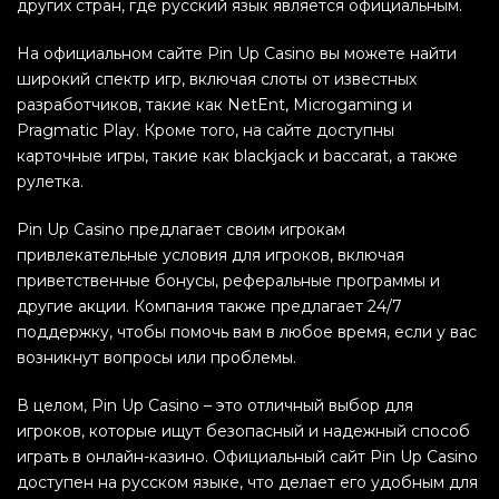
других стран, где русский язык является официальным.
На официальном сайте Pin Up Casino вы можете найти
широкий спектр игр, включая слоты от известных
разработчиков, такие как NetEnt, Microgaming и
Pragmatic Play. Кроме того, на сайте доступны
карточные игры, такие как blackjack и baccarat, а также
рулетка.
Pin Up Casino предлагает своим игрокам
привлекательные условия для игроков, включая
приветственные бонусы, реферальные программы и
другие акции. Компания также предлагает 24/7
поддержку, чтобы помочь вам в любое время, если у вас
возникнут вопросы или проблемы.
В целом, Pin Up Casino – это отличный выбор для
игроков, которые ищут безопасный и надежный способ
играть в онлайн-казино. Официальный сайт Pin Up Casino
доступен на русском языке, что делает его удобным для