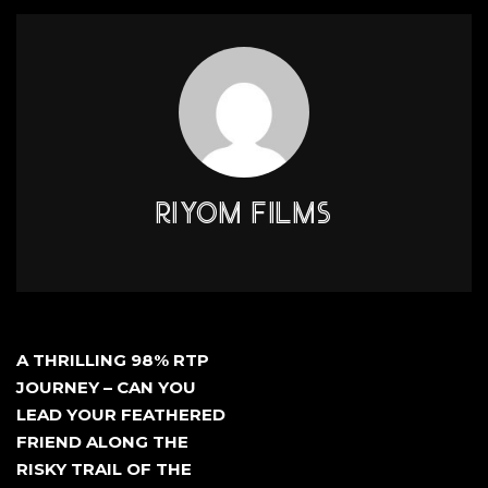
RIYOM FILMS
A THRILLING 98% RTP
JOURNEY – CAN YOU
LEAD YOUR FEATHERED
FRIEND ALONG THE
RISKY TRAIL OF THE