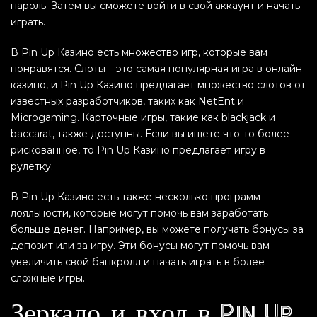
пароль. Затем вы сможете войти в свой аккаунт и начать
играть.
В Pin Up Казино есть множество игр, которые вам
понравятся. Слоты – это самая популярная игра в онлайн-
казино, и Pin Up Казино предлагает множество слотов от
известных разработчиков, таких как NetEnt и
Microgaming. Карточные игры, такие как blackjack и
baccarat, также доступны. Если вы ищете что-то более
рискованное, то Pin Up Казино предлагает игру в
рулетку.
В Pin Up Казино есть также несколько программ
лояльности, которые могут помочь вам заработать
больше денег. Например, вы можете получать бонусы за
депозит или за игру. Эти бонусы могут помочь вам
увеличить свой банкролл и начать играть в более
сложные игры.
Зеркало и вход в Pin Up