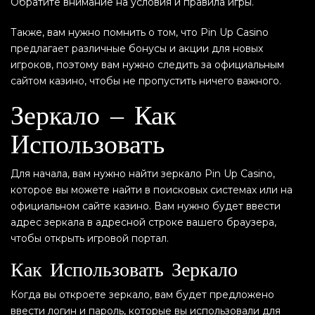
Обратите внимание на условия и правила игры.
Также, вам нужно помнить о том, что Pin Up Casino
предлагает различные бонусы и акции для новых
игроков, поэтому вам нужно следить за официальным
сайтом казино, чтобы не пропустить ничего важного.
Зеркало – Как
Использовать
Для начала, вам нужно найти зеркало Pin Up Casino,
которое вы можете найти в поисковых системах или на
официальном сайте казино. Вам нужно будет ввести
адрес зеркала в адресной строке вашего браузера,
чтобы открыть игровой портал.
Как Использовать Зеркало
Когда вы откроете зеркало, вам будет предложено
ввести логин и пароль, которые вы использовали для