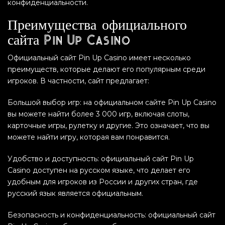
конфиденциальности.
Преимущества официального
сайта Pin Up Casino
Официальный сайт Pin Up Casino имеет несколько
преимуществ, которые делают его популярным среди
игроков. В частности, сайт предлагает:
Большой выбор игр: на официальном сайте Pin Up Casino
вы можете найти более 3 000 игр, включая слоты,
карточные игры, рулетку и другие. Это означает, что вы
можете найти игру, которая вам понравится.
Удобство и доступность: официальный сайт Pin Up
Casino доступен на русском языке, что делает его
удобным для игроков из России и других стран, где
русский язык является официальным.
Безопасность и конфиденциальность: официальный сайт