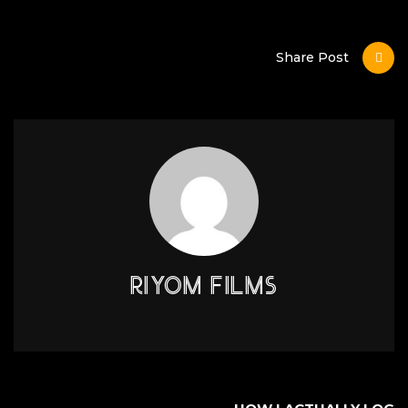
Share Post
RIYOM FILMS