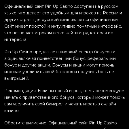
Официальный сайт Pin Up Casino доступен на русском
языке, что делает его удобным для игроков из России и
других стран, где русский язык является официальным.
Сайт имеет простой и интуитивно понятный интерфейс,
что позволяет игрокам легко найти игру, которая им
интересна.
Pin Up Casino предлагает широкий спектр бонусов и
акций, включая приветственный бонус, реферальный
бонус и другие акции. Бонусы и акции могут помочь
игрокам увеличить свой банкрол и получить больше
выигрышей.
Рекомендация: Если вы новый игрок, то мы рекомендуем
начать с приветственного бонуса, который может помочь
вам увеличить свой банкрол и начать играть в онлайн-
казино.
Обратите внимание: Официальный сайт Pin Up Casino