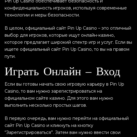
Pin Up Casino обеспечивает безопасность и
конфиденциальность игроков, используя современные
технологии и меры безопасности.
В целом, официальный сайт Pin Up Casino – это отличный
выбор для игроков, которые ищут онлайн-казино,
которое предлагает широкий спектр игр и услуг. Если вы
ищете официальный сайт Pin Up Casino, то вы на правом
пути.
Играть Онлайн – Вход
Если вы готовы начать свою игровую карьеру в Pin Up
Casino, то вам нужно зарегистрироваться на
официальном сайте казино. Для этого вам нужно
выполнить несколько простых шагов.
В первую очередь, вам нужно перейти на официальный
сайт Pin Up Casino и кликнуть на кнопку
“Зарегистрироваться”. Затем вам нужно ввести свои