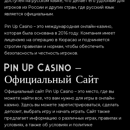
доступен на русском языке, что делает его удобным для
игроков из России и других стран, где русский язык
является официальным.
Pin Up Casino – это международная онлайн-казино,
которая была основана в 2016 году. Компания имеет
лицензию на операцию в Кюрасао и подчиняется
строгим правилам и нормам, чтобы обеспечить
безопасность и честность игроков.
Pin Up Casino –
Официальный Сайт
Официальный сайт Pin Up Casino – это место, где вы
можете найти все, что вам нужно для игры в онлайн-
казино. Здесь вы можете зарегистрироваться, сделать
депозит, выбрать игру и начать играть. Сайт также
предлагает информацию о различных играх, правилах и
условиях, а также об условиях и политике