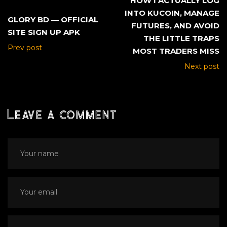
HOW I ACTUALLY LOG
INTO KUCOIN, MANAGE
GLORY BD — OFFICIAL
FUTURES, AND AVOID
SITE SIGN UP APK
THE LITTLE TRAPS
Prev post
MOST TRADERS MISS
Next post
Leave a comment