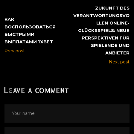
ZUKUNFT DES
VERANTWORTUNGSVO
КАК
LLEN ONLINE-
ВОСПОЛЬЗОВАТЬСЯ
GLÜCKSSPIELS: NEUE
БЫСТРЫМИ
PERSPEKTIVEN FÜR
ВЫПЛАТАМИ 1XBET
SPIELENDE UND
Prev post
ANBIETER
Next post
Leave a comment