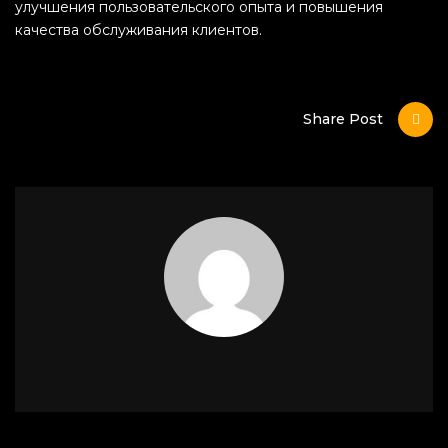
улучшения пользовательского опыта и повышения
качества обслуживания клиентов.
Share Post