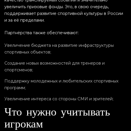
качество транслируемых событий и значительно
увеличить призовые фонды. Это, в свою очередь,
поддерживает развитие спортивной культуры в России
и за её пределами.
Партнёрства также обеспечивают:
Увеличение бюджета на развитие инфраструктуры
спортивных объектов;
Создание новых возможностей для тренеров и
спортсменов;
Поддержку молодежных и любительских спортивных
программ;
Увеличение интереса со стороны СМИ и зрителей;
Что нужно учитывать
игрокам