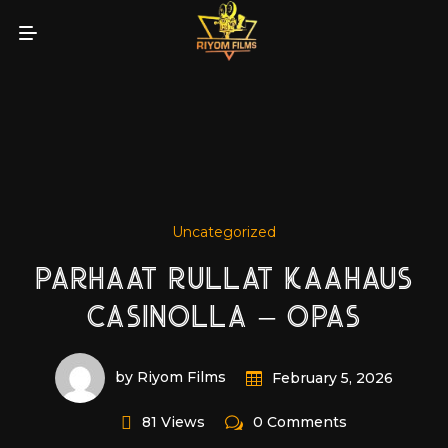
Uncategorized
PARHAAT RULLAT KAAHAUS
CASINOLLA – OPAS
by Riyom Films
February 5, 2026
81 Views
0 Comments