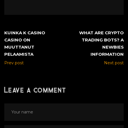
KUINKA K CASINO
WHAT ARE CRYPTO
CASINO ON
TRADING BOTS? A
MUUTTANUT
NEWBIES
PELAAMISTA
INFORMATION
Prev post
Next post
Leave a comment