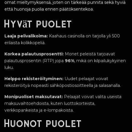
omat mieltymyksensä, joten on tärkeää punnita sekä hyviä
että huonoja puolia ennen päätöksentekoa.
Hyvät puolet
Laaja pelivalikoima:
Kaahaus casinolla on tarjolla yli 500
erilaista kolikkopeliä.
Korkea palautusprosentti:
Monet peleistä tarjoavat
palautusprosentin (RTP) jopa
96%
, mikä on kilpailukykyinen
luku.
Helppo rekisteröityminen:
Uudet pelaajat voivat
rekisteröityä nopeasti sähköpostiosoitteella ja salasanalla.
Monipuoliset maksutavat:
Pelaajat voivat valita useista
maksuvaihtoehdoista, kuten luottokorteista,
verkkopankeista ja e-lompakoista.
Huonot puolet