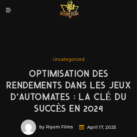
Uncategorized
OPTIMISATION DES
RENDEMENTS DANS LES JEUX
D’AUTOMATES : LA CLÉ DU
SUCCÈS EN 2024
by Riyom Films
April 17, 2025