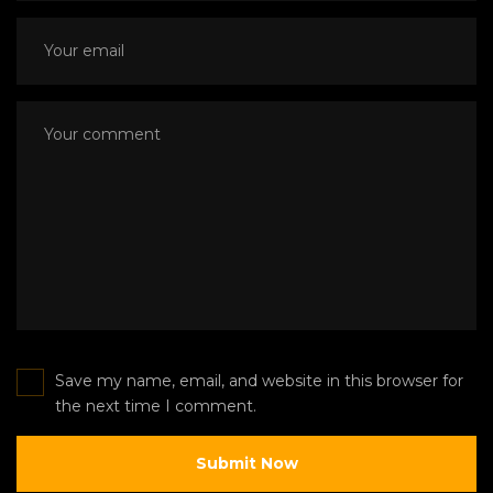
Save my name, email, and website in this browser for
the next time I comment.