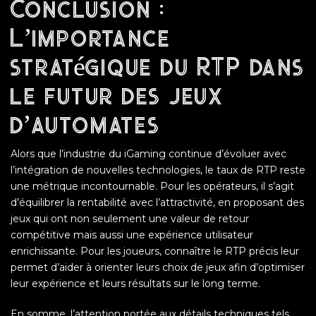
Conclusion :
L’importance
stratégique du RTP dans
le futur des jeux
d’automates
Alors que l’industrie du iGaming continue d’évoluer avec
l’intégration de nouvelles technologies, le taux de RTP reste
une métrique incontournable. Pour les opérateurs, il s’agit
d’équilibrer la rentabilité avec l’attractivité, en proposant des
jeux qui ont non seulement une valeur de retour
compétitive mais aussi une expérience utilisateur
enrichissante. Pour les joueurs, connaître le RTP précis leur
permet d’aider à orienter leurs choix de jeux afin d’optimiser
leur expérience et leurs résultats sur le long terme.
En somme, l’attention portée aux détails techniques tels