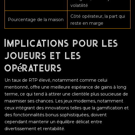
volatilité
Côté opérateur, la part qui
Pourcentage de la maison
reste en marge
Implications pour les
joueurs et les
opérateurs
Un taux de RTP élevé, notamment comme celui
mentionné, offre une meilleure espérance de gains à long
terme, ce qui tend à attirer une clientèle plus soucieuse de
maximiser ses chances. Les jeux modernes, notamment
ceux intégrant des innovations telles que la gamification et
des fonctionnalités bonus sophistiquées, doivent
cependant maintenir un équilibre délicat entre
divertissement et rentabilité.