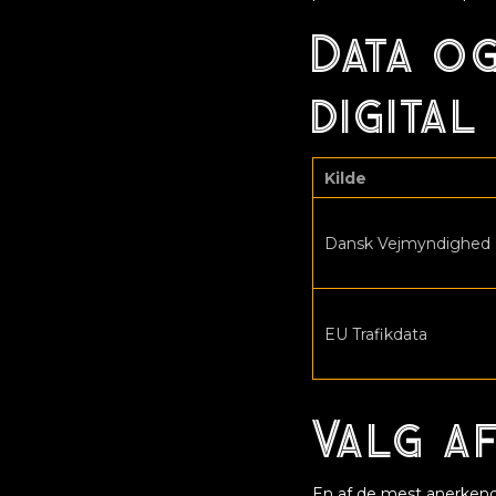
Data og
digital
Kilde
Dansk Vejmyndighed
EU Trafikdata
Valg af
En af de mest anerkendt