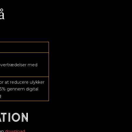
å
overtrædelser med
or at reducere ulykker
35% gennem digital
g
ation
men
download