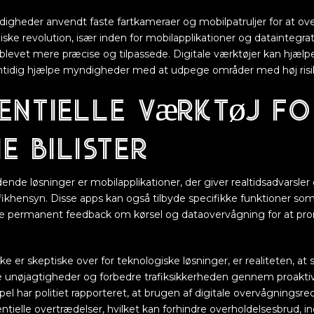
digheder anvendt faste fartkameraer og mobilpatruljer for at ove
e revolution, især inden for mobilapplikationer og dataintegra
blevet mere præcise og tilpassede. Digitale værktøjer kan hjælpe
tidig hjælpe myndigheder med at udpege områder med høj risik
entielle værktøj fo
 bilister
nde løsninger er mobilapplikationer, der giver realtidsadvarsle
fikhensyn. Disse apps kan også tilbyde specifikke funktioner 
ive permanent feedback om kørsel og dataovervågning for at p
e er skeptiske over for teknologiske løsninger, er realiteten, a
 unøjagtigheder og forbedre trafiksikkerheden gennem proaktiv
el har politiet rapporteret, at brugen af digitale overvågningsre
entielle overtrædelser, hvilket kan forhindre overholdelsesbrud, i