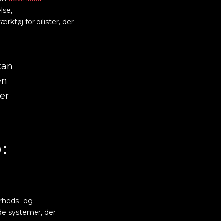
lse,
rktøj for bilister, der
kan
en
ker
:
erheds- og
de systemer, der