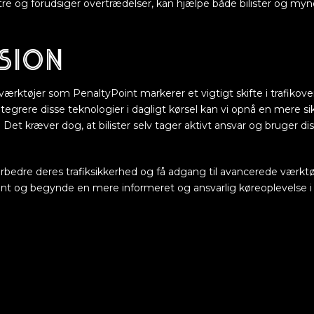
re og forudsiger overtrædelser, kan hjælpe både bilister og mynd
sion
 værktøjer som PenaltyPoint markerer et vigtigt skifte i trafikov
ntegrere disse teknologier i dagligt kørsel kan vi opnå en mere si
 Det kræver dog, at bilister selv tager aktivt ansvar og bruger dis
forbedre deres trafiksikkerhed og få adgang til avancerede værktø
nt og begynde en mere informeret og ansvarlig køreoplevelse i