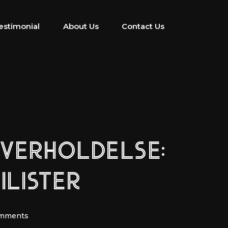
estimonial
About Us
Contact Us
OVERHOLDELSE:
ILISTER
mments