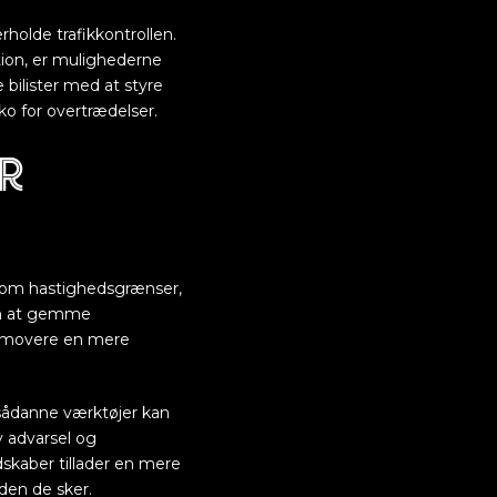
rholde trafikkontrollen.
tion, er mulighederne
 bilister med at styre
o for overtrædelser.
r
r om hastighedsgrænser,
som at gemme
romovere en mere
t sådanne værktøjer kan
 advarsel og
dskaber tillader en mere
nden de sker.