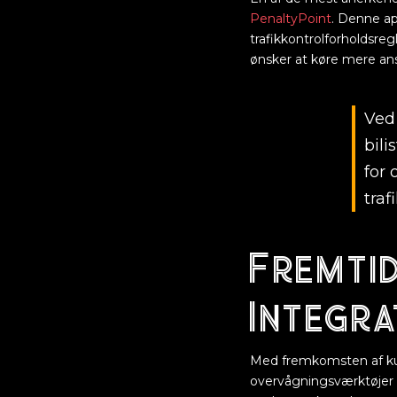
PenaltyPoint
. Denne ap
trafikkontrolforholdsregl
ønsker at køre mere ans
Ved
bili
for 
traf
Fremtid
Integra
Med fremkomsten af kuns
overvågningsværktøjer 