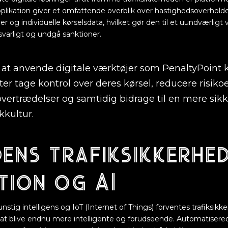
plikation giver et omfattende overblik over hastighedsoverholde
er og individuelle kørselsdata, hvilket gør den til et uundværligt væ
varligt og undgå sanktioner.
 at anvende digitale værktøjer som PenaltyPoint 
ster tage kontrol over deres kørsel, reducere risiko
overtrædelser og samtidig bidrage til en mere sik
ikkultur.
ens trafiksikkerhed
tion og AI
tig intelligens og IoT (Internet of Things) forventes trafiksikk
at blive endnu mere intelligente og forudseende. Automatisere