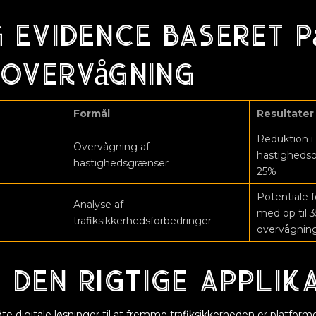
 evidence baseret p
 overvågning
Formål
Resultater
Reduktion i
Overvågning af
hastigheds
hastighedsgrænser
25%
Potentiale f
Analyse af
med op til 
trafiksikkerhedsforbedringer
overvågnin
 den rigtige applik
e digitale løsninger til at fremme trafiksikkerheden er platfor