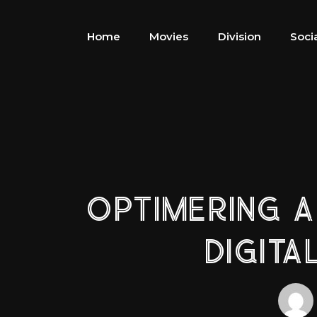
Home
Movies
Division
Soci
OPTIMERING A
DIGITA