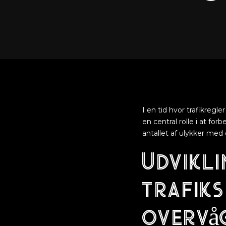
I en tid hvor trafikregl
en central rolle i at for
antallet af ulykker med 
Udvikli
trafiks
overvå