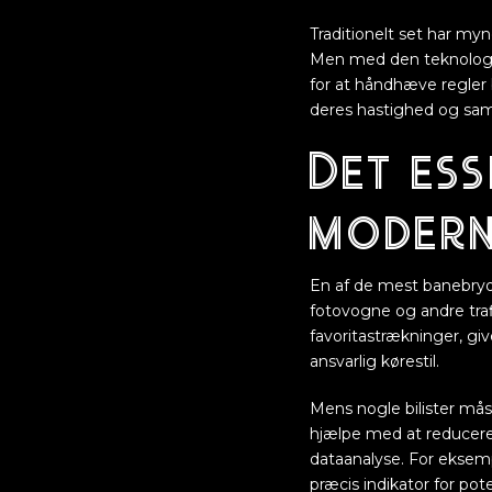
Traditionelt set har myn
Men med den teknologisk
for at håndhæve regler 
deres hastighed og sam
Det ess
moderne
En af de mest banebryde
fotovogne og andre tra
favoritastrækninger, g
ansvarlig kørestil.
Mens nogle bilister måsk
hjælpe med at reducere
dataanalyse. For eksemp
præcis indikator for pot