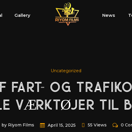
al
Gallery
News
T
Uncategorized
F FART- OG TRAFIK
LE VÆRKTØJER TIL B
by Riyom Films
55 Views
0 Co
April 15, 2025