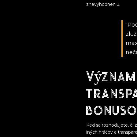
znevýhodneniu.
“Po
zlo
maxi
neč
Význam
transp
bonuso
Keď sa rozhodujete, či z
iných hráčov a transpar