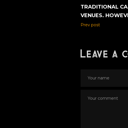
TRADITIONAL CA
VENUES. HOWEV
Prev post
Leave a 