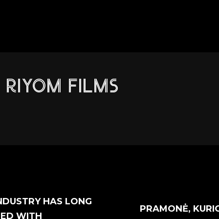
RIYOM FILMS
NDUSTRY HAS LONG
PRAMONĖ, KURI
NED WITH