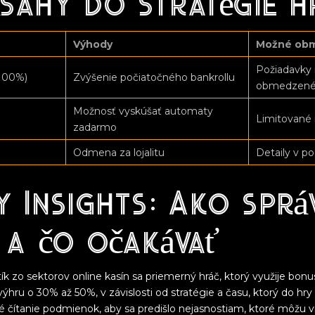
ásahy do stratégie h
Výhody
Možné ob
Požiadavky 
 100%)
Zvýšenie počiatočného bankrollu
obmedzené
Možnosť vyskúšať automaty
Limitované 
zadarmo
Odmena za lojalitu
Detaily v 
y Insights: Ako sprá
 a čo očakávať
tík zo sektorov online kasín sa priemerný hráč, ktorý využije bo
ýhru o 30% až 50%, v závislosti od stratégie a času, ktorý do hry
 čítanie podmienok, aby sa predišlo nejasnostiam, ktoré môžu v