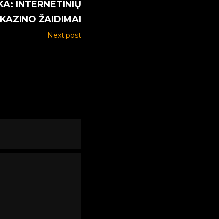
KA: INTERNETINIŲ
KAZINO ŽAIDIMAI
Next post