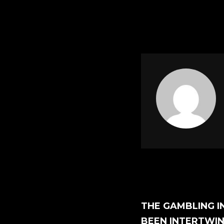
THE GAMBLING I
BEEN INTERTWI