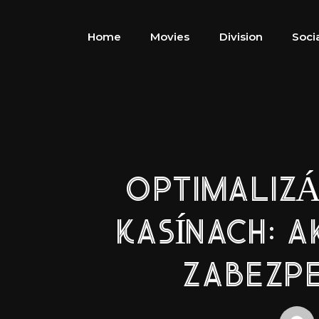
Home
Movies
Division
Soci
OPTIMALIZÁ
KASÍNACH: 
ZABEZPE