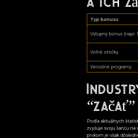
a ich z
Typ bonusu
Vstupný bonus (napr.
Voľné otočky
Verostné programy
Industr
“začať”
Podľa aktuálnych štatis
zvyšuje svoju šancu na v
prvkom je však dôsledné