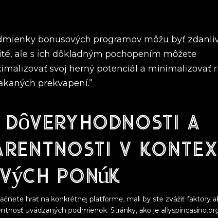
dmienky bonusových programov môžu byť zdanli
žité, ale s ich dôkladným pochopením môžete
malizovať svoj herný potenciál a minimalizovať r
akaných prekvapení.”
 dôveryhodnosti a
arentnosti v kontex
vých ponúk
ačnete hrať na konkrétnej platforme, mali by ste zvážiť faktory a
entnosť uvádzaných podmienok. Stránky, ako je allyspincasino.o