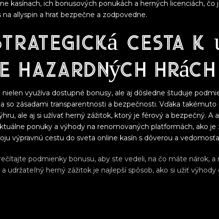
ine kasínach, ich bonusových ponukách a herných licenciách, čo je
 na allyspin a hrať bezpečne a zodpovedne.
Strategická cesta k
ne hazardných hrách
o nielen využíva dostupné bonusy, ale aj dôsledne študuje podmie
ína so zásadami transparentnosti a bezpečnosti. Vďaka takémuto
ýhru, ale aj si užívať herný zážitok, ktorý je férový a bezpečný. A
ktuálne ponuky a výhody na renomovaných platformách, ako je 
 svoju výpravnú cestu do sveta online kasín s dôverou a vedomosť
rečítajte podmienky bonusu, aby ste vedeli, na čo máte nárok, a
udržateľný herný zážitok je najlepší spôsob, ako si užiť výhody o