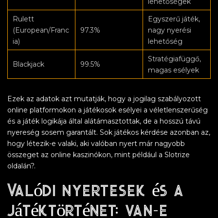
lehetőségek
Rulett
Egyszerű játék,
(European/Franc
97.3%
nagy nyerési
ia)
lehetőség
Stratégiafüggő,
Blackjack
99.5%
magas esélyek
Ezek az adatok azt mutatják, hogy a jogilag szabályozott
online platformokon a játékosok esélyei a véletlenszerűség
és a játék logikája által alátámasztottak, de a hosszú távú
nyereség sosem garantált. Sok játékos kérdése azonban az,
hogy létezik-e valaki, aki valóban nyert már nagyobb
összeget az online kaszinókon, mint például a Slotrize
oldalán?.
Valódi nyertesek és a
játéktörténet: van-e