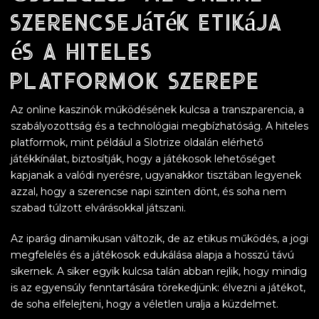
szerencsejáték etikája
és a hiteles
platformok szerepe
Az online kaszinók működésének kulcsa a transzparencia, a
szabályozottság és a technológiai megbízhatóság. A hiteles
platformok, mint például a Slotrize oldalán elérhető
játékkínálat, biztosítják, hogy a játékosok lehetőséget
kapjanak a valódi nyerésre, ugyanakkor tisztában legyenek
azzal, hogy a szerencse napi szinten dönt, és soha nem
szabad túlzott elvárásokkal játszani.
Az iparág dinamikusan változik, de az etikus működés, a jogi
megfelelés és a játékosok edukálása alapja a hosszú távú
sikernek. A siker egyik kulcsa talán abban rejlik, hogy mindig
is az egyensúly fenntartására törekedjünk: élvezni a játékot,
de soha elfelejteni, hogy a véletlen uralja a küzdelmet.