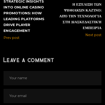
STRATEGIC INSIGHTS
Η ΕΞΈΛΙΞΗ ΤΩΝ
INTO ONLINE CASINO
ΨΗΦΙΑΚΏΝ ΚΑΖΊΝΟ:
PROMOTIONS: HOW
ΑΠΌ ΤΗΝ ΤΕΧΝΟΛΟΓΊΑ
LEADING PLATFORMS
ΣΤΗ ΔΙΑΣΚΕΔΑΣΤΙΚΉ
DRIVE PLAYER
ΕΜΠΕΙΡΊΑ
ENGAGEMENT
Next post
Prev post
Leave a comment