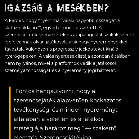
igazság a mesékben?
A kérdés, hogy “nyert már valaki nagyobb összeget a
slotrize oldalon?”, egyértelműen összetett. A
szerencsejáték-szervezetek és az iparági statisztikák szerint
igen, vannak olyan játékosok, akik nagy nyereményekkel
távoztak, különösen a progresszív jackpotokat kínáló
nyerőgépeken. A valós nyertesek listája azonban általában
nem nyilvános, mivel a platformok védik a játékosok
személyazonosságát és a nyeremény jogi hátterét.
“Fontos hangsúlyozni, hogy a
szerencsejáték alapvetően kockázatos
tevékenység, és minden nyereményt
általában a véletlen és a játékos
stratégiája határoz meg.” — szakértői
elemzés, Szerencsejátékipari