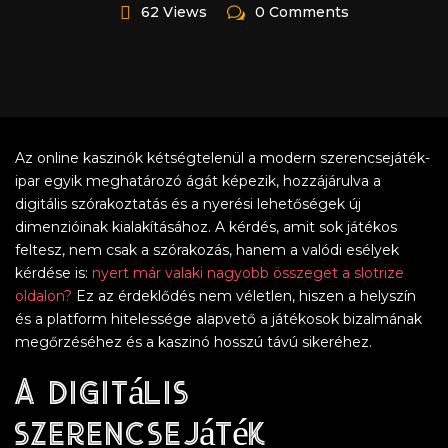
62 Views
0 Comments
Az online kaszinók kétségtelenül a modern szerencsejáték-
ipar egyik meghatározó ágát képezik, hozzájárulva a
digitális szórakoztatás és a nyerési lehetőségek új
dimenzióinak kialakításához. A kérdés, amit sok játékos
feltesz, nem csak a szórakozás, hanem a valódi esélyek
kérdése is:
nyert már valaki nagyobb összeget a slotrize
oldalon?
Ez az érdeklődés nem véletlen, hiszen a helyszín
és a platform hitelessége alapvető a játékosok bizalmának
megőrzéséhez és a kaszinó hosszú távú sikeréhez.
A digitális
szerencsejáték