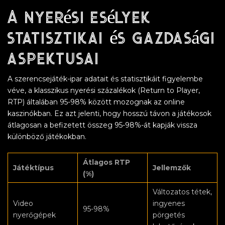
A nyerési esélyek
statisztikai és gazdasági
aspektusai
A szerencsejáték-ipar adatait és statisztikáit figyelembe
véve, a klasszikus nyerési százalékok (Return to Player,
RTP) általában 95-98% között mozognak az online
kaszinókban. Ez azt jelenti, hogy hosszú távon a játékosok
átlagosan a befizetett összeg 95-98%-át kapják vissza
különböző játékokban.
Átlagos RTP
Játéktípus
Jellemzők
(%)
Változatos tétek,
Video
ingyenes
95-98%
nyerőgépek
pörgetés