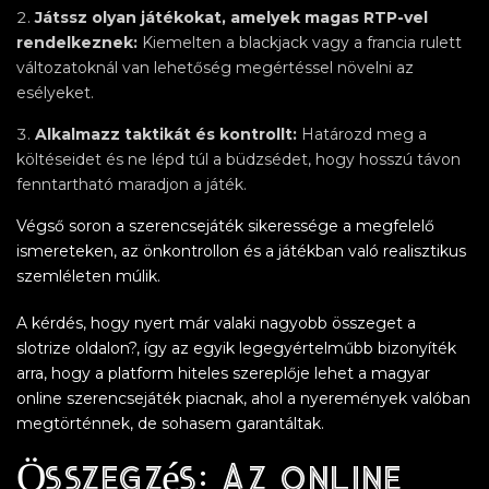
Játssz olyan játékokat, amelyek magas RTP-vel
rendelkeznek:
Kiemelten a blackjack vagy a francia rulett
változatoknál van lehetőség megértéssel növelni az
esélyeket.
Alkalmazz taktikát és kontrollt:
Határozd meg a
költéseidet és ne lépd túl a büdzsédet, hogy hosszú távon
fenntartható maradjon a játék.
Végső soron a szerencsejáték sikeressége a megfelelő
ismereteken, az önkontrollon és a játékban való realisztikus
szemléleten múlik.
A kérdés, hogy nyert már valaki nagyobb összeget a
slotrize oldalon?, így az egyik legegyértelműbb bizonyíték
arra, hogy a platform hiteles szereplője lehet a magyar
online szerencsejáték piacnak, ahol a nyeremények valóban
megtörténnek, de sohasem garantáltak.
Összegzés: Az online