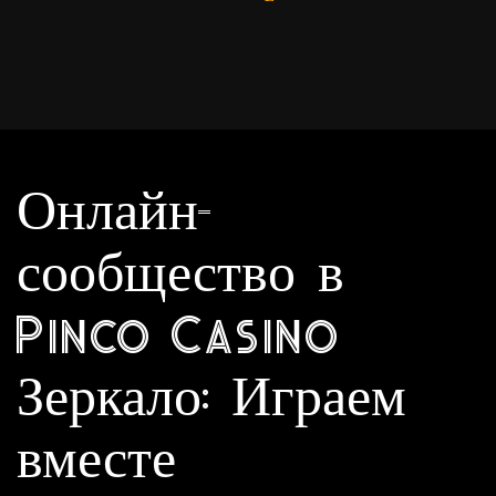
Онлайн-
сообщество в
Pinco Casino
Зеркало: Играем
вместе