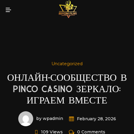
Uncategorized
ОНЛАЙН-СООБЩЕСТВО В
PINCO CASINO ЗЕРКАЛО:
ИГРАЕМ ВМЕСТЕ
by wpadmin
February 28, 2026
109 Views
0 Comments