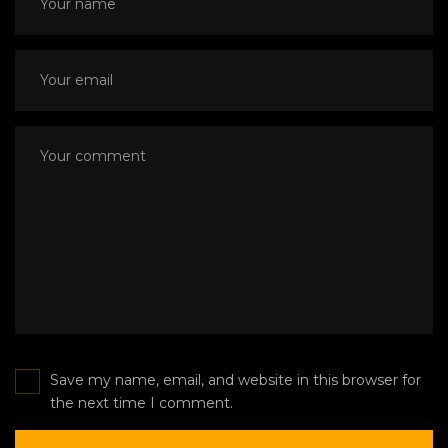
Save my name, email, and website in this browser for
the next time I comment.