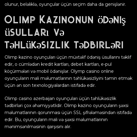
olunur, beləliklə, oyunçular üçün seçim daha da genişlənir.
Olimp Kazinonun ödəniş
üsulları və
təhlükəsizlik tədbirləri
Olimp kazino oyunçuları üçün müxtəlif ödəniş üsullarını təklif
edir, o cümlədən kredit kartları, debet kartları, e-pul
köçürmələri və mobil ödənişlər. Olymp casino online
oyunçuların mali məlumatlarının təhlükəsizliyini təmin etmək
üçün ən son texnologiyalardan istifadə edir.
Olimp casino azerbaijan oyunçuları üçün təhlükəsizlik
tədbirləri çox əhəmiyyətlidir. Olimp kazino oyunçuların şəxsi
məlumatlarının qorunması üçün SSL şifrələməsindən istifadə
edir. Bu, oyunçuların mali və şəxsi məlumatlarının
mənimsənilməsinin qarşısını alır.