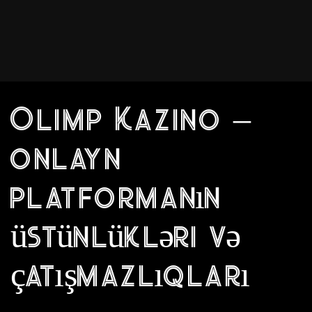
Olimp Kazino –
onlayn
platformanın
üstünlükləri və
çatışmazlıqları