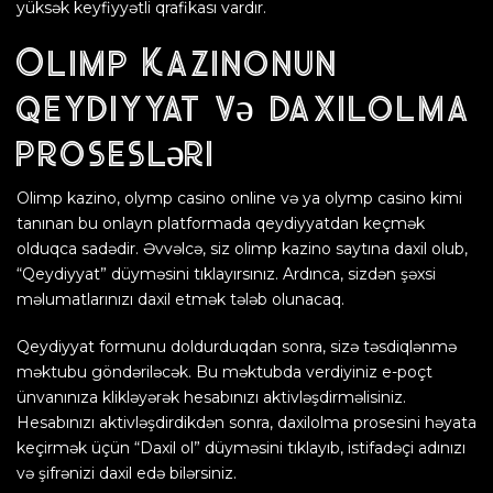
yüksək keyfiyyətli qrafikası vardır.
Olimp Kazinonun
qeydiyyat və daxilolma
prosesləri
Olimp kazino, olymp casino online və ya olymp casino kimi
tanınan bu onlayn platformada qeydiyyatdan keçmək
olduqca sadədir. Əvvəlcə, siz olimp kazino saytına daxil olub,
“Qeydiyyat” düyməsini tıklayırsınız. Ardınca, sizdən şəxsi
məlumatlarınızı daxil etmək tələb olunacaq.
Qeydiyyat formunu doldurduqdan sonra, sizə təsdiqlənmə
məktubu göndəriləcək. Bu məktubda verdiyiniz e-poçt
ünvanınıza klikləyərək hesabınızı aktivləşdirməlisiniz.
Hesabınızı aktivləşdirdikdən sonra, daxilolma prosesini həyata
keçirmək üçün “Daxil ol” düyməsini tıklayıb, istifadəçi adınızı
və şifrənizi daxil edə bilərsiniz.