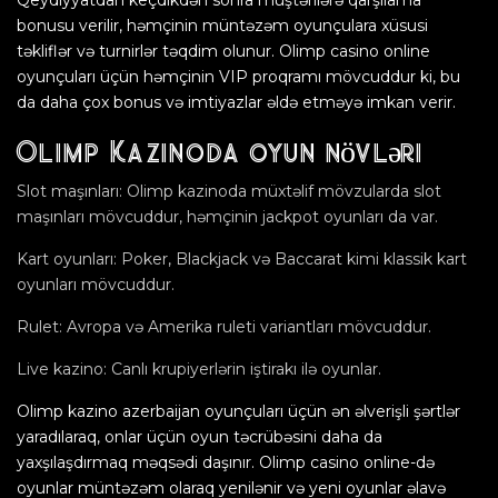
Qeydiyyatdan keçdikdən sonra müştərilərə qarşılama
bonusu verilir, həmçinin müntəzəm oyunçulara xüsusi
təkliflər və turnirlər təqdim olunur. Olimp casino online
oyunçuları üçün həmçinin VIP proqramı mövcuddur ki, bu
da daha çox bonus və imtiyazlar əldə etməyə imkan verir.
Olimp Kazinoda oyun növləri
Slot maşınları: Olimp kazinoda müxtəlif mövzularda slot
maşınları mövcuddur, həmçinin jackpot oyunları da var.
Kart oyunları: Poker, Blackjack və Baccarat kimi klassik kart
oyunları mövcuddur.
Rulet: Avropa və Amerika ruleti variantları mövcuddur.
Live kazino: Canlı krupiyerlərin iştirakı ilə oyunlar.
Olimp kazino azerbaijan oyunçuları üçün ən əlverişli şərtlər
yaradılaraq, onlar üçün oyun təcrübəsini daha da
yaxşılaşdırmaq məqsədi daşınır. Olimp casino online-də
oyunlar müntəzəm olaraq yenilənir və yeni oyunlar əlavə