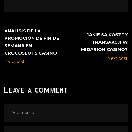
ANÁLISIS DE LA
JAKIE SĄ KOSZTY
PROMOCIÓN DE FIN DE
TRANSAKCJI W
SEMANA EN
MIDARION CASINO?
CROCOSLOTS CASINO
Next post
Prev post
Leave a comment