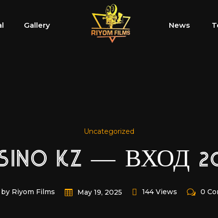
al
Gallery
News
T
Uncategorized
SINO KZ — ВХОД 20
by Riyom Films
144 Views
0 C
May 19, 2025