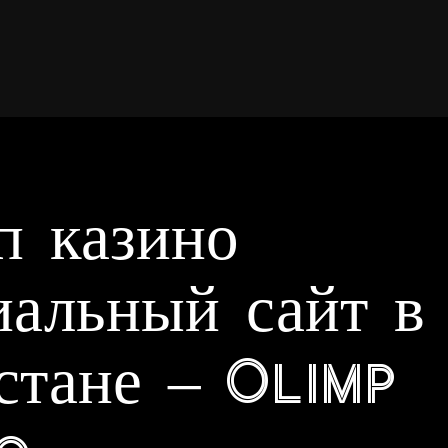
п казино
альный сайт в
стане – Olimp