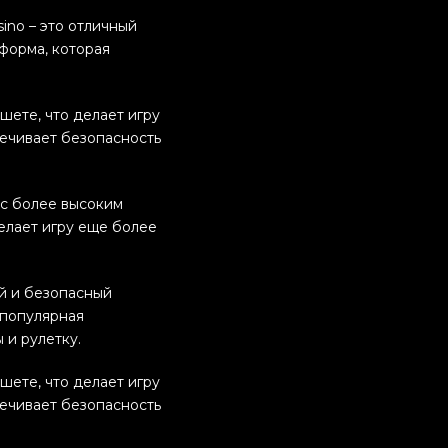
ino – это отличный
тформа, которая
шете, что делает игру
печивает безопасность
ь с более высоким
делает игру еще более
ый и безопасный
 популярная
 и рулетку.
шете, что делает игру
печивает безопасность