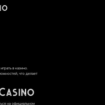
no
грать в казино.
ожностей, что делает
 Casino
аться на официальном