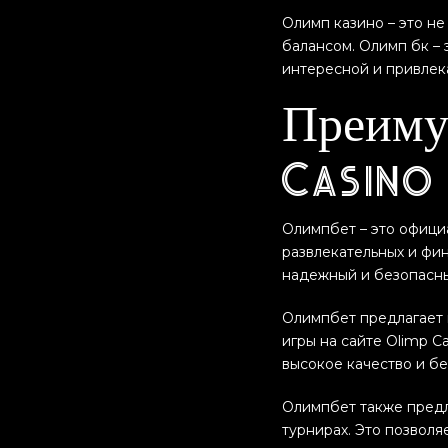
Олимп казино – это не
балансом. Олимп бк – 
интересной и привлек
Преиму
Casino
Олимпбет – это офици
развлекательных и фи
надежный и безопасны
Олимпбет предлагает и
игры на сайте Olimp 
высокое качество и бе
Олимпбет также предла
турнирах. Это позволя