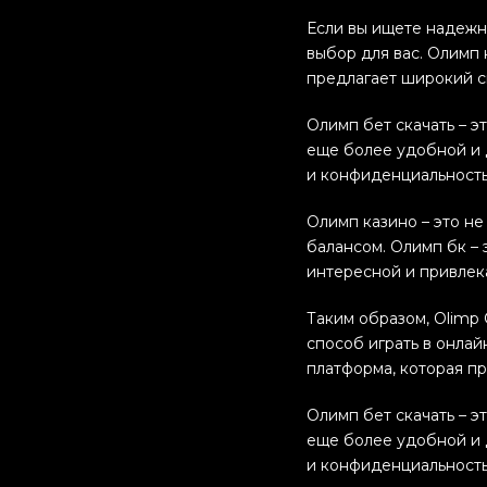
Если вы ищете надежны
выбор для вас. Олимп 
предлагает широкий сп
Олимп бет скачать – э
еще более удобной и 
и конфиденциальность
Олимп казино – это не
балансом. Олимп бк – 
интересной и привлек
Таким образом, Olimp 
способ играть в онлай
платформа, которая пр
Олимп бет скачать – э
еще более удобной и 
и конфиденциальность