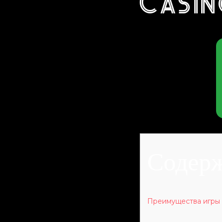
Casin
Содер
Преимущества игры 