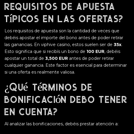
requisitos de apuesta
típicos en las ofertas?
Los requisitos de apuesta son la cantidad de veces que
debéis apostar el importe del bono antes de poder retirar
las ganancias. En viphive casino, estos suelen ser de
35x
.
Esto significa que si recibís un bono de
100 EUR
, debéis
apostar un total de
3,500 EUR
antes de poder retirar
cualquier ganancia. Este factor es esencial para determinar
si una oferta es realmente valiosa.
¿Qué términos de
bonificación debo tener
en cuenta?
Al analizar las bonificaciones, debéis prestar atención a: