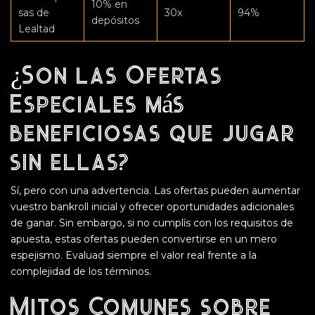
10% en
sas de
30x
94%
depósitos
Lealtad
¿Son las Ofertas
Especiales más
beneficiosas que jugar
sin ellas?
Sí, pero con una advertencia. Las ofertas pueden aumentar
vuestro bankroll inicial y ofrecer oportunidades adicionales
de ganar. Sin embargo, si no cumplís con los requisitos de
apuesta, estas ofertas pueden convertirse en un mero
espejismo. Evaluad siempre el valor real frente a la
complejidad de los términos.
Mitos Comunes sobre