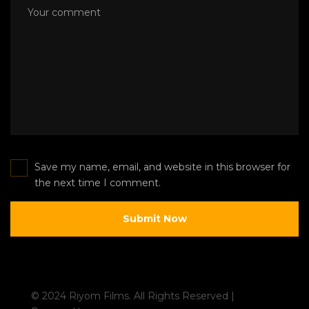
Save my name, email, and website in this browser for
the next time I comment.
© 2024 Riyom Films. All Rights Reserved |