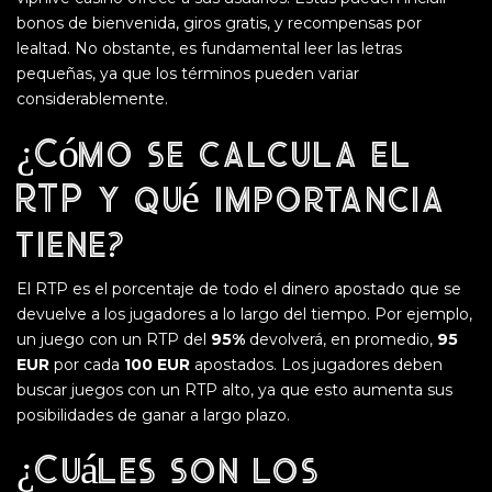
bonos de bienvenida, giros gratis, y recompensas por
lealtad. No obstante, es fundamental leer las letras
pequeñas, ya que los términos pueden variar
considerablemente.
¿Cómo se calcula el
RTP y qué importancia
tiene?
El RTP es el porcentaje de todo el dinero apostado que se
devuelve a los jugadores a lo largo del tiempo. Por ejemplo,
un juego con un RTP del
95%
devolverá, en promedio,
95
EUR
por cada
100 EUR
apostados. Los jugadores deben
buscar juegos con un RTP alto, ya que esto aumenta sus
posibilidades de ganar a largo plazo.
¿Cuáles son los