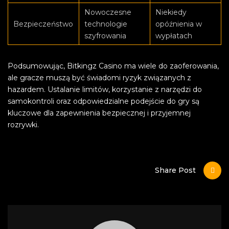
Nowoczesne
Niekiedy
Bezpieczeństwo
technologie
opóźnienia w
szyfrowania
wypłatach
Podsumowując, Bitkingz Casino ma wiele do zaoferowania,
ale gracze muszą być świadomi ryzyk związanych z
hazardem. Ustalanie limitów, korzystanie z narzędzi do
samokontroli oraz odpowiedzialne podejście do gry są
kluczowe dla zapewnienia bezpiecznej i przyjemnej
rozrywki.
Share Post