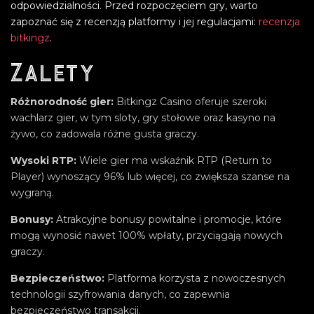
odpowiedzialności. Przed rozpoczęciem gry, warto
zapoznać się z recenzją platformy i jej regulacjami:
recenzja
bitkingz
.
Zalety
Różnorodność gier:
Bitkingz Casino oferuje szeroki
wachlarz gier, w tym sloty, gry stołowe oraz kasyno na
żywo, co zadowala różne gusta graczy.
Wysoki RTP:
Wiele gier ma wskaźnik RTP (Return to
Player) wynoszący 96% lub więcej, co zwiększa szanse na
wygraną.
Bonusy:
Atrakcyjne bonusy powitalne i promocje, które
mogą wynosić nawet 100% wpłaty, przyciągają nowych
graczy.
Bezpieczeństwo:
Platforma korzysta z nowoczesnych
technologii szyfrowania danych, co zapewnia
bezpieczeństwo transakcji.