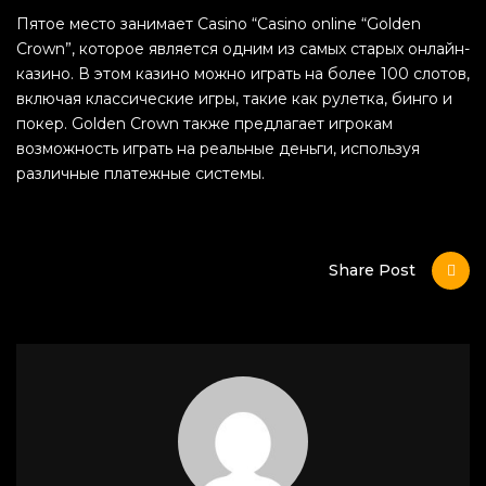
Пятое место занимает Casino “Casino online “Golden
Crown”, которое является одним из самых старых онлайн-
казино. В этом казино можно играть на более 100 слотов,
включая классические игры, такие как рулетка, бинго и
покер. Golden Crown также предлагает игрокам
возможность играть на реальные деньги, используя
различные платежные системы.
Share Post