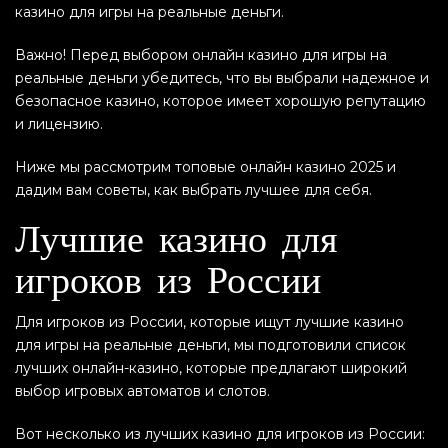
казино для игры на реальные деньги.
Важно! Перед выбором онлайн казино для игры на
реальные деньги убедитесь, что вы выбрали надежное и
безопасное казино, которое имеет хорошую репутацию
и лицензию.
Ниже мы рассмотрим топовые онлайн казино 2025 и
дадим вам советы, как выбрать лучшее для себя.
Лучшие казино для
игроков из России
Для игроков из России, которые ищут лучшие казино
для игры на реальные деньги, мы подготовили список
лучших онлайн-казино, которые предлагают широкий
выбор игровых автоматов и слотов.
Вот несколько из лучших казино для игроков из России: