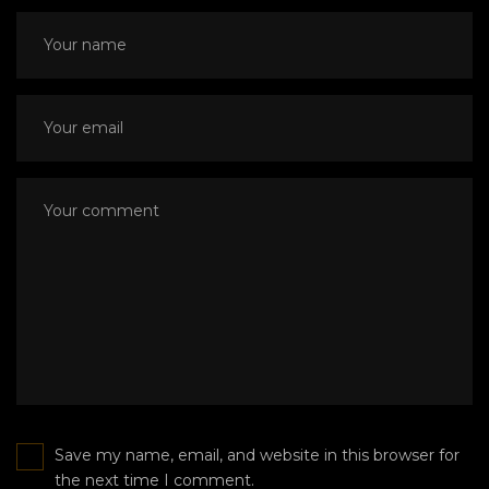
Save my name, email, and website in this browser for
the next time I comment.