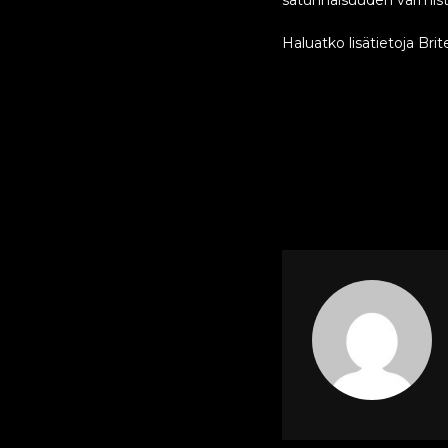
satunnaisuuden varmista
Haluatko lisätietoja Brit