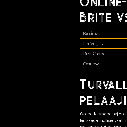
Online-
Brite v
Kasino
LeoVegas
Rizk Casino
Casumo
Turvall
pelaaji
Online-kasinopelaajien tu
lainsäädännöllisiä vaati