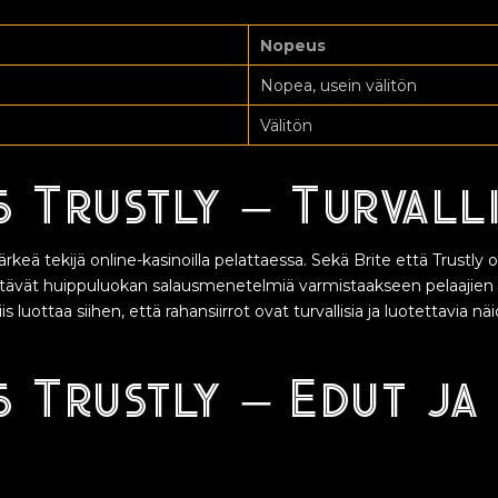
Nopeus
Nopea, usein välitön
Välitön
s Trustly – Turvall
ärkeä tekijä online-kasinoilla pelattaessa. Sekä Brite että Trustly ov
tävät huippuluokan salausmenetelmiä varmistaakseen pelaajien t
iis luottaa siihen, että rahansiirrot ovat turvallisia ja luotettavia
s Trustly – Edut ja 