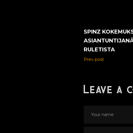
SPINZ KOKEMUKS
ASIANTUNTIJANÄ
RULETISTA
Prev post
Leave a 