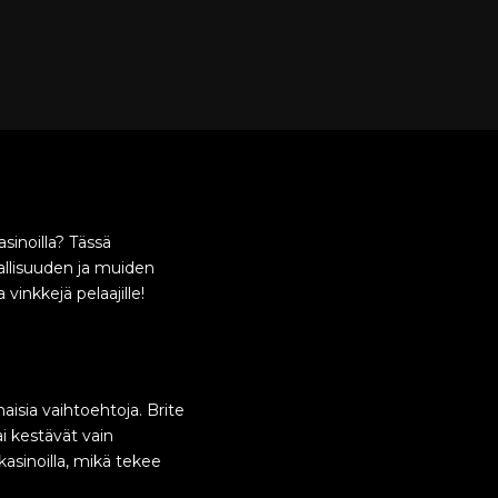
sinoilla? Tässä
vallisuuden ja muiden
a vinkkejä
pelaajille!
aisia vaihtoehtoja. Brite
ai kestävät vain
kasinoilla, mikä tekee