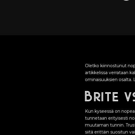
Oletko kiinnostunut nop
artikkelissa verrataan k
ominaisuuksien osalta.
Brite v
Kun kyseessä on nopeat k
tunnetaan erityisesti nop
muutaman tunnin. Trustly
siitä erittäin suositun va