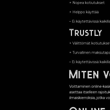
+ Nopea kotiutukset
+ Helppo käyttää
– Ei käytettävissä kaikilla
Trustly
+ Välittömät kotiutukse
+ Turvallinen maksutap
– Ei käytettävissä kaikilla
Miten v
Voittaminen online-kasin
asettaa itselleen rajoit
ilmaiskierroksia, jotka 