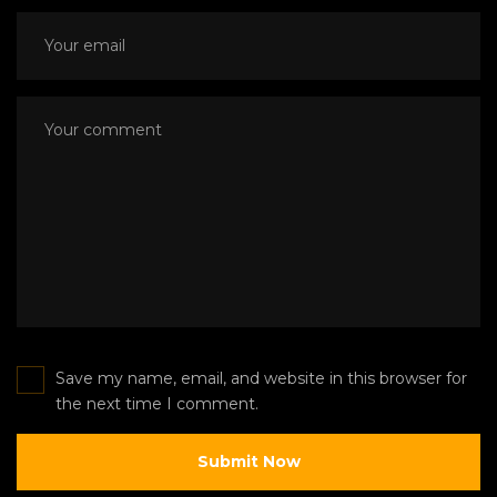
Save my name, email, and website in this browser for
the next time I comment.