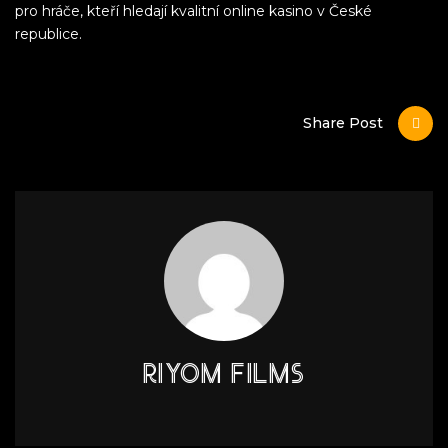
pro hráče, kteří hledají kvalitní online kasino v České
republice.
Share Post
RIYOM FILMS