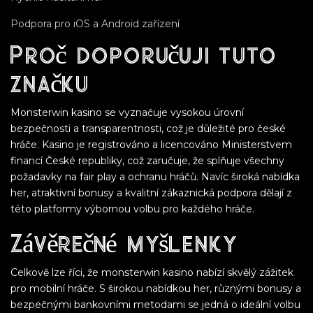
Podpora pro iOS a Android zařízení
Proč doporučuji tuto
značku
Monsterwin kasino se vyznačuje vysokou úrovní
bezpečnosti a transparentnosti, což je důležité pro české
hráče. Kasino je registrováno a licencováno Ministerstvem
financí České republiky, což zaručuje, že splňuje všechny
požadavky na fair play a ochranu hráčů. Navíc široká nabídka
her, atraktivní bonusy a kvalitní zákaznická podpora dělají z
této platformy výbornou volbu pro každého hráče.
Závěrečné myšlenky
Celkově lze říci, že monsterwin kasino nabízí skvělý zážitek
pro mobilní hráče. S širokou nabídkou her, různými bonusy a
bezpečnými bankovními metodami se jedná o ideální volbu