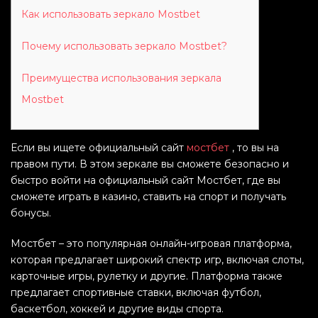
Как использовать зеркало Mostbet
Почему использовать зеркало Mostbet?
Преимущества использования зеркала
Mostbet
Если вы ищете официальный сайт
мостбет
, то вы на
правом пути. В этом зеркале вы сможете безопасно и
быстро войти на официальный сайт Мостбет, где вы
сможете играть в казино, ставить на спорт и получать
бонусы.
Мостбет – это популярная онлайн-игровая платформа,
которая предлагает широкий спектр игр, включая слоты,
карточные игры, рулетку и другие. Платформа также
предлагает спортивные ставки, включая футбол,
баскетбол, хоккей и другие виды спорта.