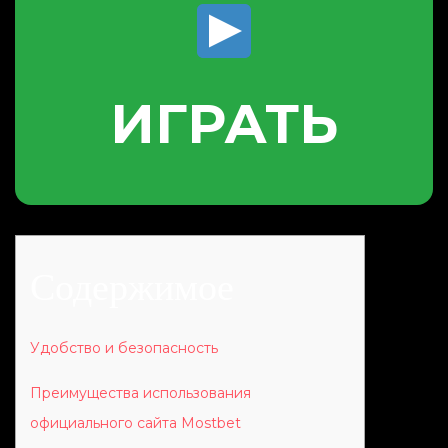
ИГРАТЬ
Содержимое
Удобство и безопасность
Преимущества использования
официального сайта Mostbet