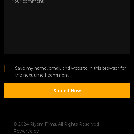
Save my name, email, and website in this browser for
the next time I comment.
© 2024 Riyom Films. All Rights Reserved |
Powered by