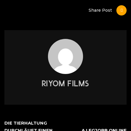
Share Post
RIYOM FILMS
DIE TIERHALTUNG
DURCHLÄUFT EINEN
A LEGJOBB ONLINE