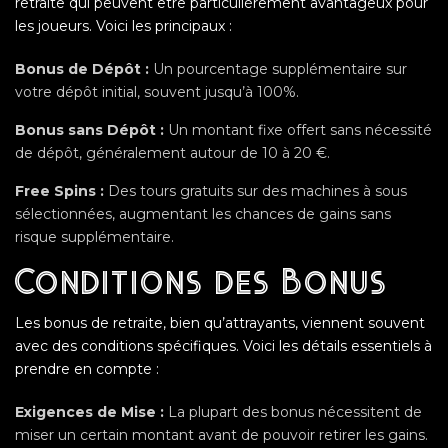
retraite qui peuvent être particulièrement avantageux pour
les joueurs. Voici les principaux :
Bonus de Dépôt :
Un pourcentage supplémentaire sur
votre dépôt initial, souvent jusqu’à 100%.
Bonus sans Dépôt :
Un montant fixe offert sans nécessité
de dépôt, généralement autour de 10 à 20 €.
Free Spins :
Des tours gratuits sur des machines à sous
sélectionnées, augmentant les chances de gains sans
risque supplémentaire.
Conditions des Bonus
Les bonus de retraite, bien qu’attrayants, viennent souvent
avec des conditions spécifiques. Voici les détails essentiels à
prendre en compte :
Exigences de Mise :
La plupart des bonus nécessitent de
miser un certain montant avant de pouvoir retirer les gains.