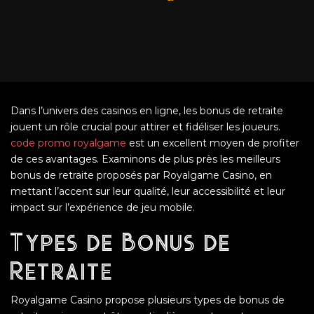
Dans l’univers des casinos en ligne, les bonus de retraite
jouent un rôle crucial pour attirer et fidéliser les joueurs.
code promo royalgame
est un excellent moyen de profiter
de ces avantages. Examinons de plus près les meilleurs
bonus de retraite proposés par Royalgame Casino, en
mettant l’accent sur leur qualité, leur accessibilité et leur
impact sur l’expérience de jeu mobile.
Types de Bonus de
Retraite
Royalgame Casino propose plusieurs types de bonus de