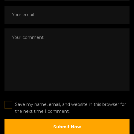
Save my name, email, and website in this browser for
the next time I comment.