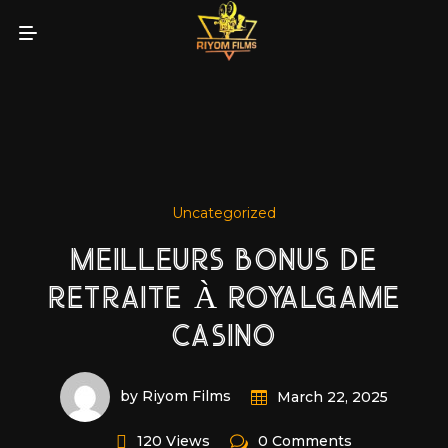
Uncategorized
MEILLEURS BONUS DE
RETRAITE À ROYALGAME
CASINO
by Riyom Films
March 22, 2025
120 Views
0 Comments