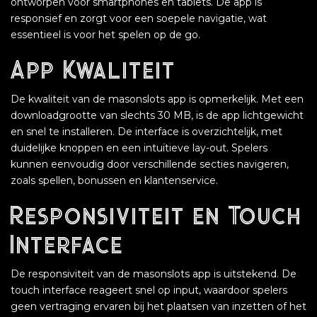
ontworpen voor smartphones en tablets. De app is
responsief en zorgt voor een soepele navigatie, wat
essentieel is voor het spelen op de go.
App Kwaliteit
De kwaliteit van de masonslots app is opmerkelijk. Met een
downloadgrootte van slechts 30 MB, is de app lichtgewicht
en snel te installeren. De interface is overzichtelijk, met
duidelijke knoppen en een intuïtieve lay-out. Spelers
kunnen eenvoudig door verschillende secties navigeren,
zoals spellen, bonussen en klantenservice.
Responsiviteit en Touch
Interface
De responsiviteit van de masonslots app is uitstekend. De
touch interface reageert snel op input, waardoor spelers
geen vertraging ervaren bij het plaatsen van inzetten of het