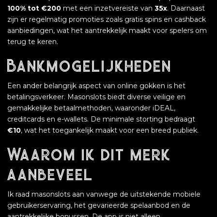
100% tot €200
met een inzetvereiste van
35x
. Daarnaast
zijn er regelmatig promoties zoals gratis spins en cashback
aanbiedingen, wat het aantrekkelijk maakt voor spelers om
terug te keren.
Bankmogelijkheden
Een ander belangrijk aspect van online gokken is het
betalingsverkeer. Masonslots biedt diverse veilige en
gemakkelijke betaalmethoden, waaronder iDEAL,
creditcards en e-wallets. De minimale storting bedraagt
€10
, wat het toegankelijk maakt voor een breed publiek.
Waarom ik dit merk
aanbeveel
Ik raad masonslots aan vanwege de uitstekende mobiele
gebruikerservaring, het gevarieerde spelaanbod en de
aantrekkelijke bonussen. De app is niet alleen