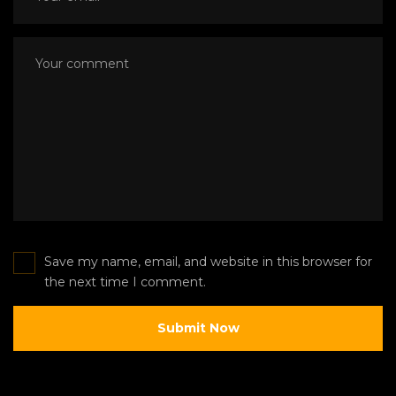
Save my name, email, and website in this browser for
the next time I comment.