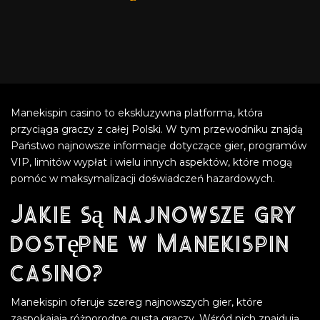
Manekispin casino to ekskluzywna platforma, która
przyciąga graczy z całej Polski. W tym przewodniku znajdą
Państwo najnowsze informacje dotyczące gier, programów
VIP, limitów wypłat i wielu innych aspektów, które mogą
pomóc w maksymalizacji doświadczeń hazardowych.
Jakie są najnowsze gry
dostępne w Manekispin
casino?
Manekispin oferuje szereg najnowszych gier, które
zaspokajają różnorodne gusta graczy. Wśród nich znajdują