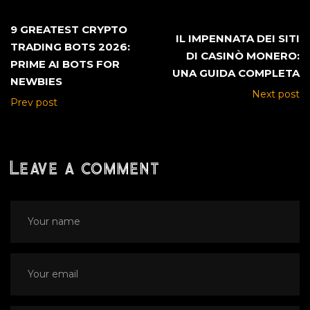
9 GREATEST CRYPTO
IL IMPENNATA DEI SITI
TRADING BOTS 2026:
DI CASINÒ MONERO:
PRIME AI BOTS FOR
UNA GUIDA COMPLETA
NEWBIES
Next post
Prev post
Leave a comment