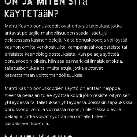
on ja miten sitä
käytetään?
Mahti Kasino bonuskoodit ovat erityisiä tarjouksia, jotka
antavat pelaajille mahdollisuuden saada lisäetuja
pelatessaan kasinon pelejä. Näitä bonuskoodeja voi löytää
kasinon omilta verkkosivuilta, kampanjasähköposteista tai
erilaisista kasinoblogipostauksista. Kun pelaaja syöttää
bonuskoodin oikein, hän saa esimerkiksi ilmaiskierroksia,
talletusbonuksia tai muita etuja, jotka auttavat
kasvattamaan voittomahdollisuuksia.
Mahti Kasino bonuskoodien käyttö on erittäin helppoa.
Yleensä pelaajan tulee syöttää koodi joko rekisteröitymisen
yhteydessä tai talletuksen yhteydessä. Joissakin tapauksissa
bonuskoodi voi olla voimassa myös jo olemassa oleville
pelaajille, jotka voivat syöttää sen omalle tililleen
saadakseen lisäetuja.