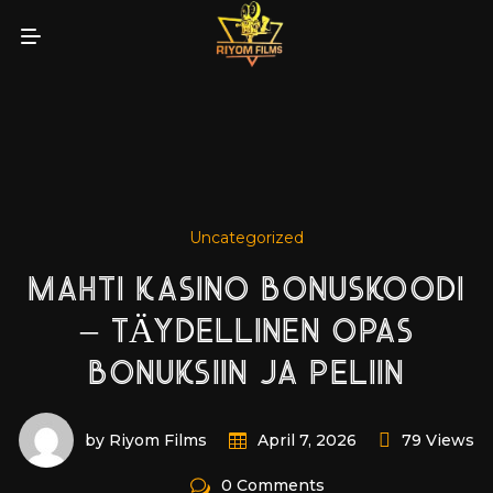
Uncategorized
MAHTI KASINO BONUSKOODI
– TÄYDELLINEN OPAS
BONUKSIIN JA PELIIN
by Riyom Films
79 Views
April 7, 2026
0 Comments