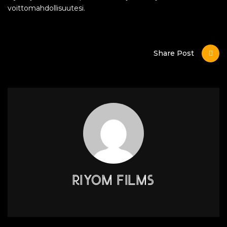
voittomahdollisuutesi.
Share Post
RIYOM FILMS