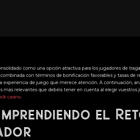
consolidado como una opción atractiva para los jugadores de tr
 combinada con términos de bonificación favorables y tasas de r
na experiencia de juego que merece atención. A continuación, a
s más relevantes que debéis tener en cuenta al elegir vuestros 
uck casino
.
omprendiendo el Re
ador