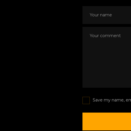
Save my name, emai