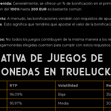
venida:
Generalmente, se ofrece un % de bonificación en el prim
ón del
100%
hasta
200 EUR
es bastante común.
ts:
A menudo, las bonificaciones vendrán con requisitos de apu
x
. Esto significa que tendréis que apostar el valor de la bonifica
os:
No todos los juegos contribuyen de la misma manera a los re
ragamonedas elegidas cuenten para cumplir con estos requisitos.
ativa de Juegos de
onedas en trueluck
RTP
Volatilidad
Re
96.09%
Baja
35
95.97%
Media
30