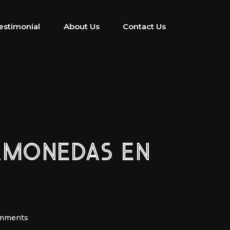
estimonial
About Us
Contact Us
AMONEDAS EN
mments