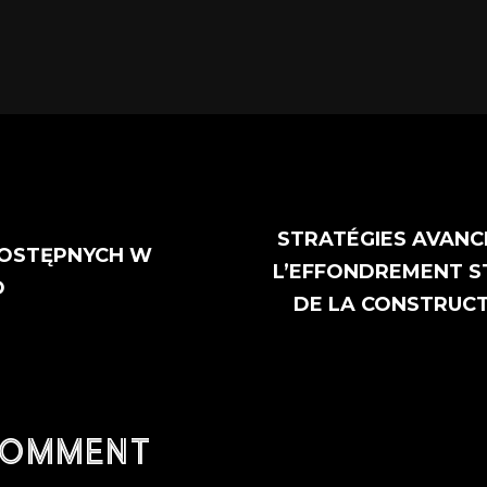
STRATÉGIES AVANC
DOSTĘPNYCH W
L’EFFONDREMENT S
O
DE LA CONSTRUCT
comment