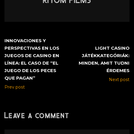
RIYOM FILMS
INNOVACIONES Y
PERSPECTIVAS EN LOS
LIGHT CASINO
JUEGOS DE CASINO EN
JÁTÉKKATEGÓRIÁK:
LÍNEA: EL CASO DE “EL
MINDEN, AMIT TUDNI
JUEGO DE LOS PECES
ÉRDEMES
QUE PAGAN”
Next post
Prev post
Leave a comment