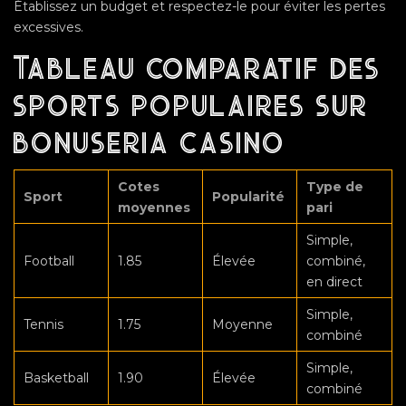
Établissez un budget et respectez-le pour éviter les pertes
excessives.
Tableau comparatif des
sports populaires sur
bonuseria casino
Cotes
Type de
Sport
Popularité
moyennes
pari
Simple,
Football
1.85
Élevée
combiné,
en direct
Simple,
Tennis
1.75
Moyenne
combiné
Simple,
Basketball
1.90
Élevée
combiné