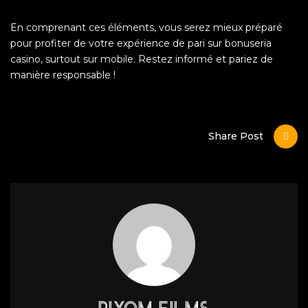
En comprenant ces éléments, vous serez mieux préparé
pour profiter de votre expérience de pari sur bonuseria
casino, surtout sur mobile. Restez informé et pariez de
manière responsable !
Share Post