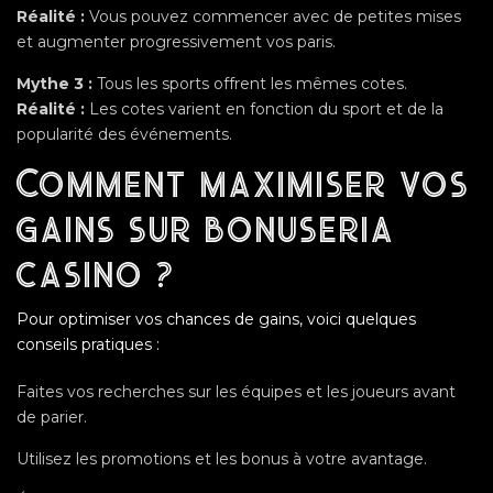
Réalité :
Vous pouvez commencer avec de petites mises
et augmenter progressivement vos paris.
Mythe 3 :
Tous les sports offrent les mêmes cotes.
Réalité :
Les cotes varient en fonction du sport et de la
popularité des événements.
Comment maximiser vos
gains sur bonuseria
casino ?
Pour optimiser vos chances de gains, voici quelques
conseils pratiques :
Faites vos recherches sur les équipes et les joueurs avant
de parier.
Utilisez les promotions et les bonus à votre avantage.