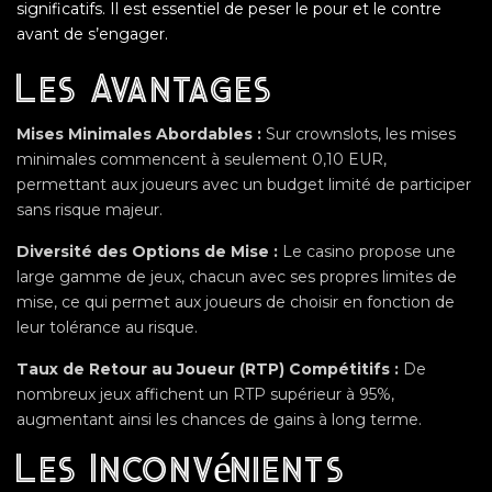
significatifs. Il est essentiel de peser le pour et le contre
avant de s’engager.
Les Avantages
Mises Minimales Abordables :
Sur crownslots, les mises
minimales commencent à seulement 0,10 EUR,
permettant aux joueurs avec un budget limité de participer
sans risque majeur.
Diversité des Options de Mise :
Le casino propose une
large gamme de jeux, chacun avec ses propres limites de
mise, ce qui permet aux joueurs de choisir en fonction de
leur tolérance au risque.
Taux de Retour au Joueur (RTP) Compétitifs :
De
nombreux jeux affichent un RTP supérieur à 95%,
augmentant ainsi les chances de gains à long terme.
Les Inconvénients