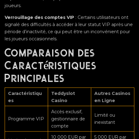
joueurs.
Verrouillage des comptes VIP
: Certains utilisateurs ont
signalé des difficultés à accéder à leur statut VIP après une
période d’inactivité, ce qui peut être un inconvénient pour
les joueurs occasionnels.
Comparaison des
Caractéristiques
Principales
Caractéristiqu
Teddyslot
Autres Casinos
es
Casino
en Ligne
Accès exclusif,
Limité ou
Programme VIP
gestionnaire de
inexistant
compte
10 000 EUR par
5 000 EUR par