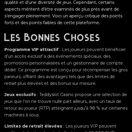
qualité et d’une diversité de jeux. Cependant, certains
aspects méritent d’être examinés de plus près avant de
s’engager pleinement. Voici un aperçu critique des points
forts et des points faibles de cette plateforme.
Les Bonnes Choses
Programme VIP attractif
: Les joueurs peuvent bénéficier
d’un accès exclusif à des événements spéciaux, des
promotions personnalisées et un gestionnaire de compte
dédié. Ce programme est conçu pour récompenser les gros
parieurs, offrant des avantages tels que des limites de
retrait plus élevées et des bonus sur mesure.
Jeux exclusifs
: Teddyslot Casino propose une sélection de
jeux que l’on ne trouve nulle part ailleurs, avec un taux de
retour au joueur (RTP) atteignant jusqu’à 98 % sur certaines
machines à sous.
Limites de retrait élevées
: Les joueurs VIP peuvent