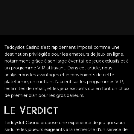
Teddyslot Casino s’est rapidement imposé comme une
destination privilégiée pour les amateurs de jeux en ligne,
notamment grâce à son large éventail de jeux exclusifs et à
un programme VIP attrayant. Dans cet article, nous
analyserons les avantages et inconvénients de cette
plateforme, en mettant l’accent sur les programmes VIP,
les limites de retrait, et les jeux exclusifs qui en font un choix
de premier plan pour les gros parieurs.
Le Verdict
Teddyslot Casino propose une expérience de jeu qui saura
séduire les joueurs exigeants à la recherche d’un service de