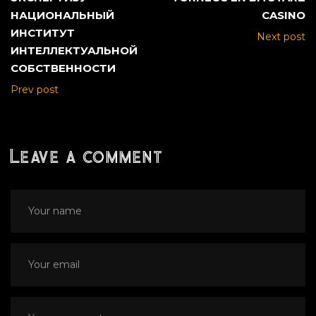
НАЦИОНАЛЬНЫЙ
CASINO
ИНСТИТУТ
Next post
ИНТЕЛЛЕКТУАЛЬНОЙ
СОБСТВЕННОСТИ
Prev post
Leave a comment