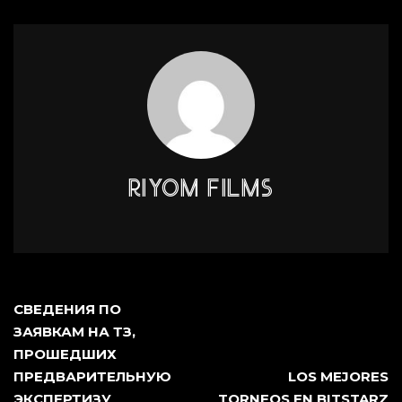
RIYOM FILMS
СВЕДЕНИЯ ПО
ЗАЯВКАМ НА ТЗ,
ПРОШЕДШИХ
ПРЕДВАРИТЕЛЬНУЮ
LOS MEJORES
ЭКСПЕРТИЗУ
TORNEOS EN BITSTARZ