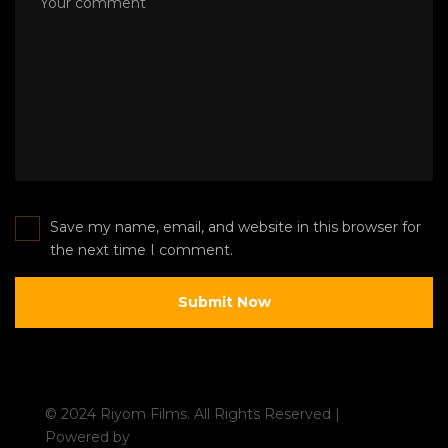
Save my name, email, and website in this browser for
the next time I comment.
© 2024 Riyom Films. All Rights Reserved |
Powered by