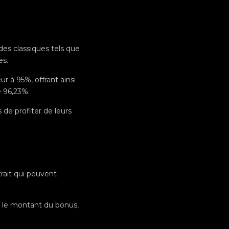
es classiques tels que
es.
 à 95%, offrant ainsi
e 96,23%.
 de profiter de leurs
rait qui peuvent
x le montant du bonus,