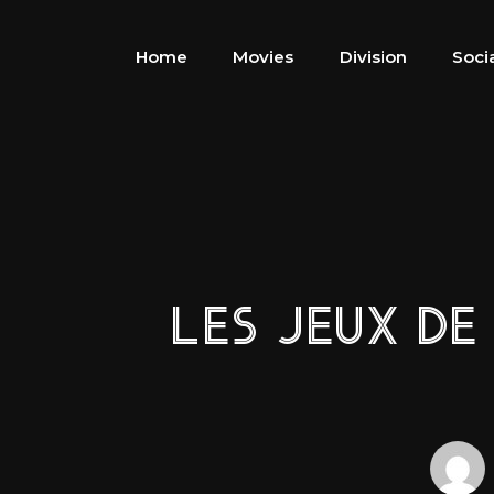
Home
Movies
Division
Soci
LES JEUX DE