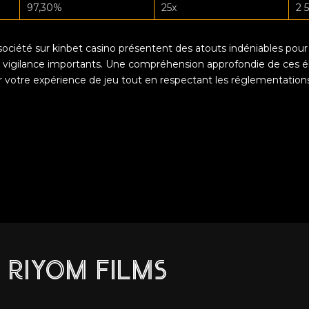
97,30%
25x
2 
ociété sur kinbet casino présentent des atouts indéniables pour 
e vigilance importants. Une compréhension approfondie de ces 
votre expérience de jeu tout en respectant les réglementations
RIYOM FILMS