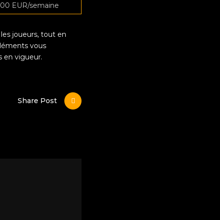
500 EUR/semaine
les joueurs, tout en
éléments vous
 en vigueur.
Share Post