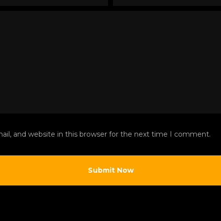
l, and website in this browser for the next time I comment.