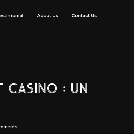
estimonial
About Us
Contact Us
 CASINO : UN
omments