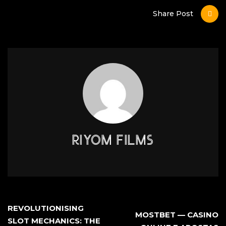
Share Post
RIYOM FILMS
REVOLUTIONISING
MOSTBET — CASINO
SLOT MECHANICS: THE