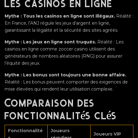
les casinos en ligne
Mythe : Tous les casinos en ligne sont illégaux.
Réalité :
En France, l’ANJ régule les jeux d’argent en ligne,
garantissant la légalité et la sécurité des sites agréés.
Mythe : Les jeux en ligne sont truqués.
Réalité : Les
casinos en ligne comme zoccer casino utilisent des
générateurs de nombres aléatoires (RNG) pour assurer
l’équité des jeux.
Mythe : Les bonus sont toujours une bonne affaire.
Réalité : Les bonus peuvent comporter des exigences de
mise élevées qui rendent leur utilisation complexe.
Comparaison des
fonctionnalités clés
Fonctionnalité
Joueurs
Joueurs VIP
s
réguliers