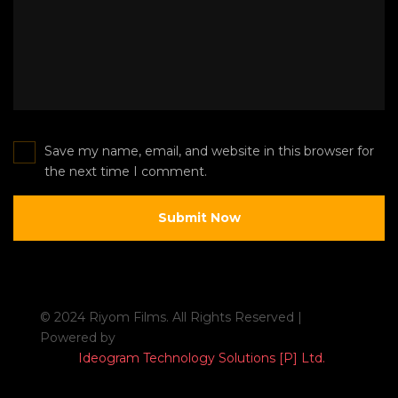
Save my name, email, and website in this browser for
the next time I comment.
© 2024 Riyom Films. All Rights Reserved |
Powered by
Ideogram Technology Solutions [P] Ltd.