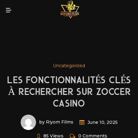
Uncategorized
LES FONCTIONNALITÉS CLÉS
À RECHERCHER SUR ZOCCER
CASINO
by Riyom Films
June 10, 2025
85 Views
0 Comments