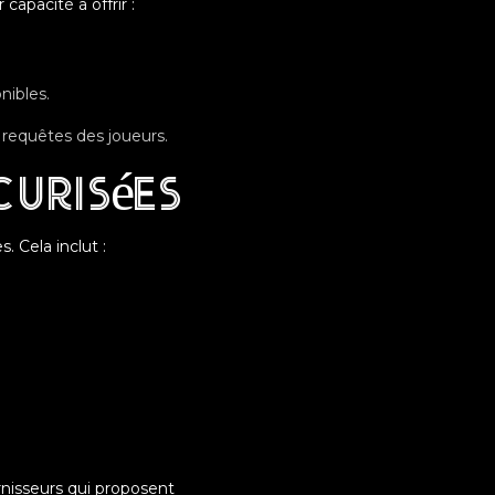
capacité à offrir :
nibles.
 requêtes des joueurs.
curisées
. Cela inclut :
rnisseurs qui proposent