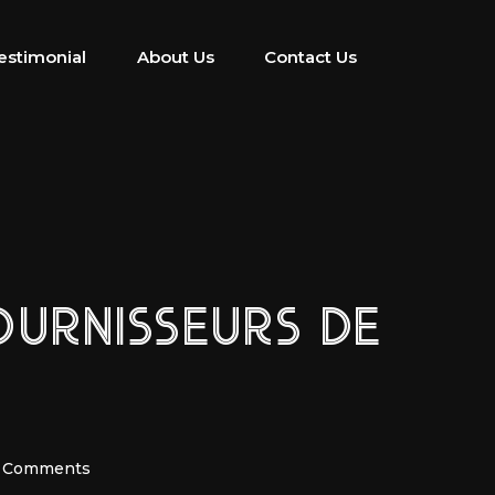
estimonial
About Us
Contact Us
OURNISSEURS DE
 Comments