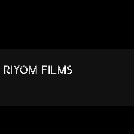
RIYOM FILMS