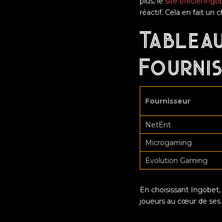
plus, le
site officiel ingo
réactif. Cela en fait un 
Tablea
Fourni
Fournisseur
NetEnt
Microgaming
Evolution Gaming
En choisissant Ingobet, 
joueurs au cœur de ses