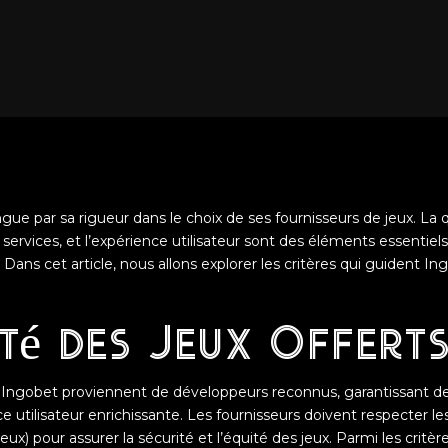
gue par sa rigueur dans le choix de ses fournisseurs de jeux. La q
s services, et l’expérience utilisateur sont des éléments essentiels
. Dans cet article, nous allons explorer les critères qui guident In
ité des Jeux Offert
ur Ingobet proviennent de développeurs reconnus, garantissant 
e utilisateur enrichissante. Les fournisseurs doivent respecter l
eux) pour assurer la sécurité et l’équité des jeux. Parmi les critèr