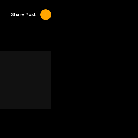
Share Post