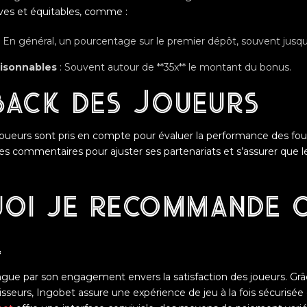
ves et équitables, comme :
: En général, un pourcentage sur le premier dépôt, souvent jusq
aisonnables
: Souvent autour de **35x** le montant du bonus.
back des Joueurs
 joueurs sont pris en compte pour évaluer la performance des fou
es commentaires pour ajuster ses partenariats et s’assurer que l
oi je recommande 
e
ngue par son engagement envers la satisfaction des joueurs. Grâ
sseurs, Ingobet assure une expérience de jeu à la fois sécurisée 