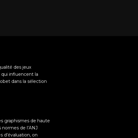
ualité des jeux
 qui influencent la
gobet dans la sélection
s
des graphismes de haute
es normes de l’ANJ
es d’évaluation, on