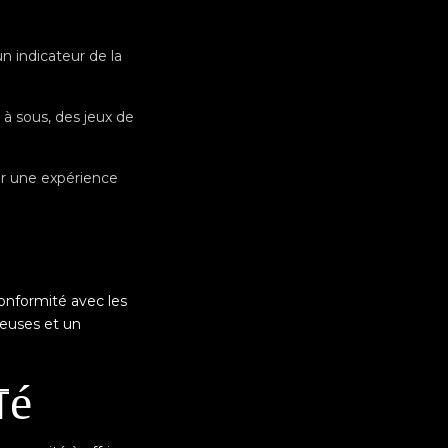
n indicateur de la
à sous, des jeux de
rir une expérience
onformité avec les
leuses et un
té