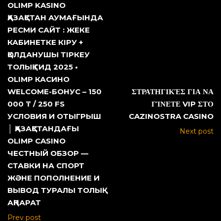
OLIMP KASINO
ҚАЗАҚСТАН АУМАҒЫНДА
РЕСМИ САЙТ : ЖЕКЕ
КАБИНЕТКЕ КІРУ +
ҚОЛДАНУШЫ ТІРКЕУ
ТОЛЫҚ ГИД 2025 •
OLIMP КАСИНО
WELCOME-БОНУС – 150
ΣΤΡΑΤΗΓΙΚΈΣ ΓΙΑ ΝΑ
000 ₸ / 250 FS
ΓΊΝΕΤΕ VIP ΣΤΟ
УСЛОВИЯ И ОТЫГРЫШ
CAZINOSTRA CASINO
│ ҚАЗАҚСТАНДАҒЫ
Next post
OLIMP CASINO
ЧЕСТНЫЙ ОБЗОР —
СТАВКИ НА СПОРТ
ЖӘНЕ ПОПОЛНЕНИЕ И
ВЫВОД ТУРАЛЫ ТОЛЫҚ
АҚПАРАТ
Prev post