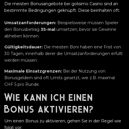
Die meisten Bonusangebote bei golisimo Casino sind an
bestimmte Bedingungen geknüpft. Diese beinhalten oft:
Umsatzanforderungen:
Beispielsweise müssen Spieler
den Bonusbetrag
35-mal
umsetzen, bevor sie Gewinne
abheben können.
Gültigkeitsdauer:
Die meisten Boni haben eine Frist von
30 Tagen, innerhalb derer die Umsatzanforderungen erfüllt
werden müssen.
Maximale Einsatzgrenzen:
Bei der Nutzung von
Bonusgeldern sind oft Limits gesetzt, wie z.B. maximal
CHF 5 pro Runde.
Wie kann ich einen
Bonus aktivieren?
Um einen Bonus zu aktivieren, gehen Sie in der Regel wie
folgt vor: