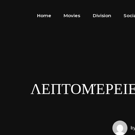
Home
Movies
Division
Soci
ΛΕΠΤΟΜΈΡΕΙΕ
b