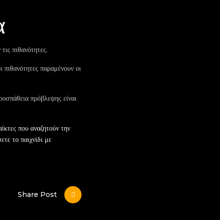
α
 τις πιθανότητες.
οι πιθανότητες παραμένουν οι
προσπάθεια πρόβλεψης είναι
ίκτες που αναζητούν την
ετε το παιχνίδι με
Share Post