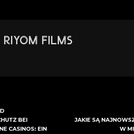
RIYOM FILMS
ND
HUTZ BEI
JAKIE SĄ NAJNOWS
E CASINOS: EIN
W MI