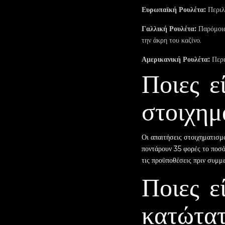
Ευρωπαϊκή Ρουλέτα:
Περιλ
Γαλλική Ρουλέτα:
Παρόμοια 
την άκρη του καζίνο.
Αμερικανική Ρουλέτα:
Περι
Ποιες ε
στοιχημ
Οι απαιτήσεις στοιχηματισ
ποντάρουν 35 φορές το ποσό
τις προϋποθέσεις πριν συμμ
Ποιες ε
κατώτατ