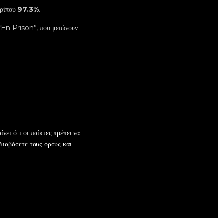
ερίπου
97.3%
.
 “En Prison”, που μειώνουν
ίνει ότι οι παίκτες πρέπει να
διαβάσετε τους όρους και