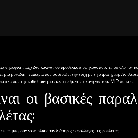
πιο δημοφιλή παιχνίδια καζίνο που προσελκύει υψηλούς παίκτες σε όλο τον 
ι μια μοναδική εμπειρία που συνδυάζει την τύχη με τη στρατηγική. Ας εξερ
ιστικά που την καθιστούν μια εκλεπτυσμένη επιλογή για τους VIP παίκτες.
ίναι οι βασικές παρα
λέτας;
ίκτες μπορούν να απολαύσουν διάφορες παραλλαγές της ρουλέτας: