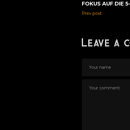
FOKUS AUF DIE 
Prev post
Leave a 