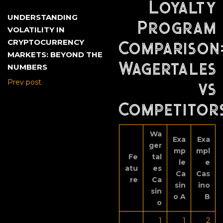
Loyalty
UNDERSTANDING
Program
VOLATILITY IN
CRYPTOCURRENCY
Comparison
MARKETS: BEYOND THE
Wagertales
NUMBERS
Prev post
vs
Competitor
Wa
Exa
Exa
ger
mp
mpl
Fe
tal
le
e
atu
es
Ca
Cas
re
Ca
sin
ino
sin
o A
B
o
1
1
2