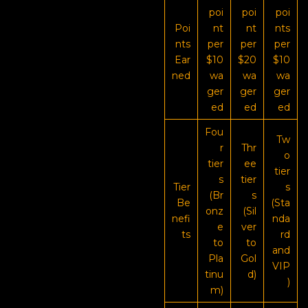
poi
poi
poi
Poi
nt
nt
nts
nts
per
per
per
Ear
$10
$20
$10
ned
wa
wa
wa
ger
ger
ger
ed
ed
ed
Fou
Tw
r
Thr
o
tier
ee
tier
s
tier
Tier
s
(Br
s
Be
(Sta
onz
(Sil
nefi
nda
e
ver
ts
rd
to
to
and
Pla
Gol
VIP
tinu
d)
)
m)