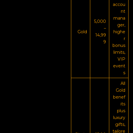
accou
nt
mana
5,000
ger,
–
Gold
highe
14,99
r
9
bonus
limits,
VIP
event
s
All
Gold
benef
its
plus
luxury
gifts,
tailore