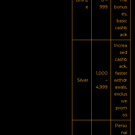
Bronz
0 –
me
e
999
bonus
es,
basic
cashb
ack
Increa
sed
cashb
ack,
1,000
faster
Silver
–
withdr
4,999
awals,
exclus
ive
prom
os
Perso
nal