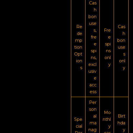
Cas
h
bon
use
Re
Cas
s,
Fre
de
h
fre
e
mp
bon
e
spi
tion
use
spi
ns
Opt
s
ns,
onl
ion
onl
excl
y
s
y
usiv
e
acc
ess
Per
son
Mo
al
Birt
Spe
nthl
ma
hda
cial
y
nag
y