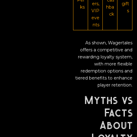
Per
cas
ers,
gift
ks
hba
VIP
s
ck
eve
nts
As shown, Wagertales
offers a competitive and
rewarding loyalty system,
with more flexible
redemption options and
tiered benefits to enhance
player retention.
Myths vs
Facts
About