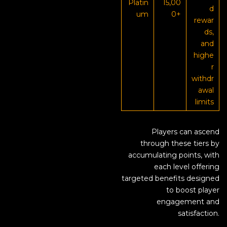
Platin
15,00
d
um
0+
rewar
ds,
and
highe
r
withdr
awal
limits
Players can ascend
through these tiers by
accumulating points, with
each level offering
targeted benefits designed
to boost player
engagement and
satisfaction.