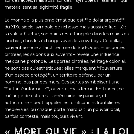
sur des actes, mais aussi sur des **symboles matériels** qui
matérialisent sa légitimité fragile.
La monnaie la plus emblématique est **le dollar argenté**
du XIXe siècle, symbole de richesse mais aussi de fragilité :
sa valeur fluctue, son poids reste tangible dans les mains du
ranchier, dans les échanges avec les cow-boys. Ce dollar,
souvent associé à l’architecture du Sud-Ouest – les portes
cintrées, les saloons aux auvents – révèle une influence
mexicaine profonde. Les portes cintrées, héritage colonial,
ne sont pas qu’esthétiques : elles marquent **l’ouverture
d’un espace protégé**, un territoire défendu par un
homme, pas par des murs. Ces portes symbolisent une
**autorité informelle**, ouverte, mais ferme. En France, ce
mélange de cultures – américaine, hispanique, et
autochtone – peut rappeler les fortifications frontalières
médiévales, où chaque porte marquait un pouvoir local,
parfois contesté, mais toujours vivant.
« Mort ou vif » : la loi