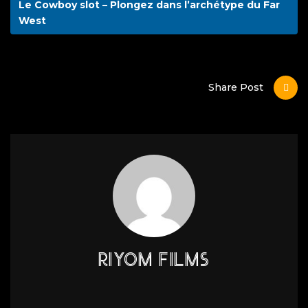
Le Cowboy slot – Plongez dans l’archétype du Far
West
Share Post
RIYOM FILMS