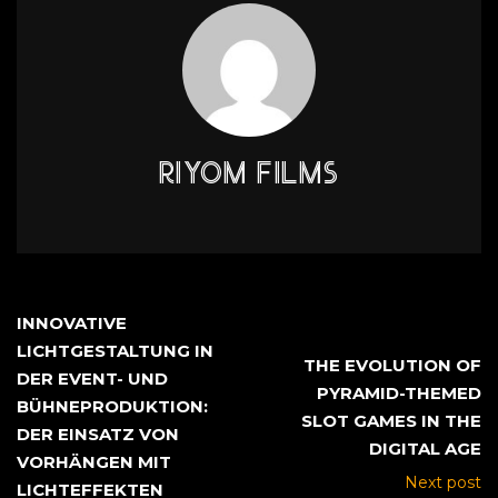
RIYOM FILMS
INNOVATIVE
LICHTGESTALTUNG IN
THE EVOLUTION OF
DER EVENT- UND
PYRAMID-THEMED
BÜHNEPRODUKTION:
SLOT GAMES IN THE
DER EINSATZ VON
DIGITAL AGE
VORHÄNGEN MIT
Next post
LICHTEFFEKTEN