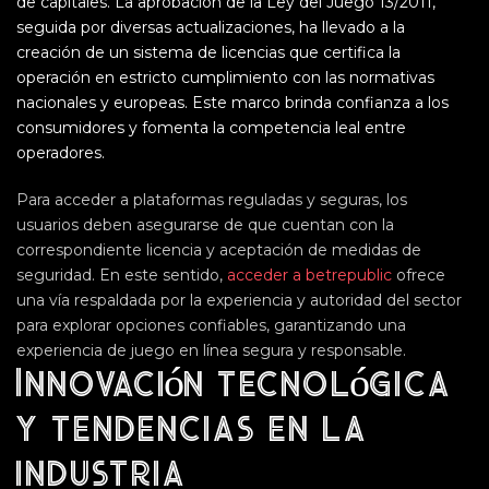
de capitales. La aprobación de la Ley del Juego 13/2011,
seguida por diversas actualizaciones, ha llevado a la
creación de un sistema de licencias que certifica la
operación en estricto cumplimiento con las normativas
nacionales y europeas. Este marco brinda confianza a los
consumidores y fomenta la competencia leal entre
operadores.
Para acceder a plataformas reguladas y seguras, los
usuarios deben asegurarse de que cuentan con la
correspondiente licencia y aceptación de medidas de
seguridad. En este sentido,
acceder a betrepublic
ofrece
una vía respaldada por la experiencia y autoridad del sector
para explorar opciones confiables, garantizando una
experiencia de juego en línea segura y responsable.
Innovación tecnológica
y tendencias en la
industria