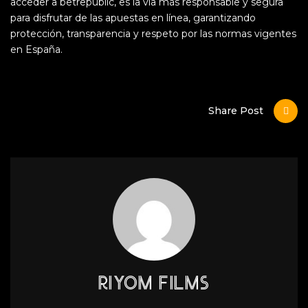
acceder a betrepublic, es la vía más responsable y segura
para disfrutar de las apuestas en línea, garantizando
protección, transparencia y respeto por las normas vigentes
en España.
Share Post
RIYOM FILMS