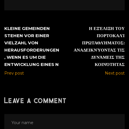
KLEINE GEMEINDEN
Η ΕΞΈΛΙΞΗ ΤΟΥ
STEHEN VOR EINER
ΠΟΡΤΟΚΑΛΊ
VIELZAHL VON
ΠΡΩΤΑΘΛΉΜΑΤΟΣ:
HERAUSFORDERUNGEN
ΑΝΑΔΕΙΚΝΎΟΝΤΑΣ ΤΙΣ
, WENN ES UM DIE
ΔΥΝΆΜΕΙΣ ΤΗΣ
ENTWICKLUNG EINES N
ΚΟΙΝΌΤΗΤΑΣ
Prev post
Next post
Leave a comment