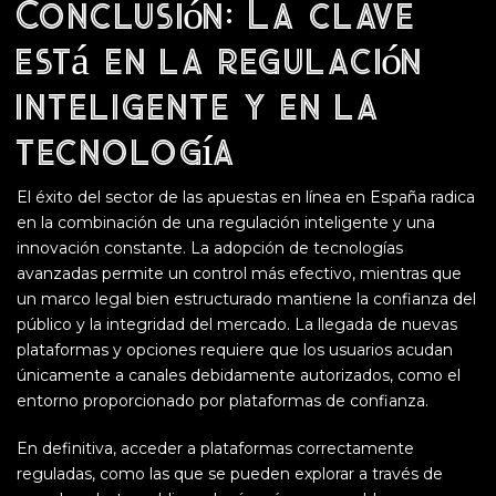
Conclusión: La clave
está en la regulación
inteligente y en la
tecnología
El éxito del sector de las apuestas en línea en España radica
en la combinación de una regulación inteligente y una
innovación constante. La adopción de tecnologías
avanzadas permite un control más efectivo, mientras que
un marco legal bien estructurado mantiene la confianza del
público y la integridad del mercado. La llegada de nuevas
plataformas y opciones requiere que los usuarios acudan
únicamente a canales debidamente autorizados, como el
entorno proporcionado por plataformas de confianza.
En definitiva, acceder a plataformas correctamente
reguladas, como las que se pueden explorar a través de