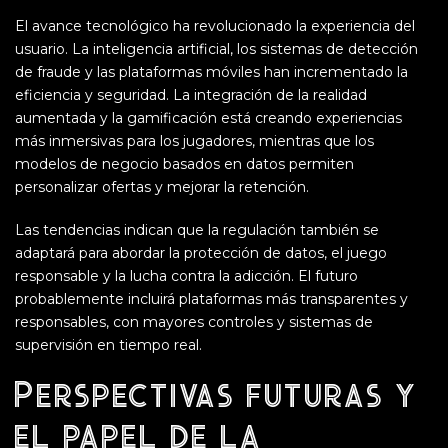
El avance tecnológico ha revolucionado la experiencia del
usuario. La inteligencia artificial, los sistemas de detección
de fraude y las plataformas móviles han incrementado la
eficiencia y seguridad. La integración de la realidad
aumentada y la gamificación está creando experiencias
más inmersivas para los jugadores, mientras que los
modelos de negocio basados en datos permiten
personalizar ofertas y mejorar la retención.
Las tendencias indican que la regulación también se
adaptará para abordar la protección de datos, el juego
responsable y la lucha contra la adicción. El futuro
probablemente incluirá plataformas más transparentes y
responsables, con mayores controles y sistemas de
supervisión en tiempo real.
Perspectivas futuras y
el papel de la