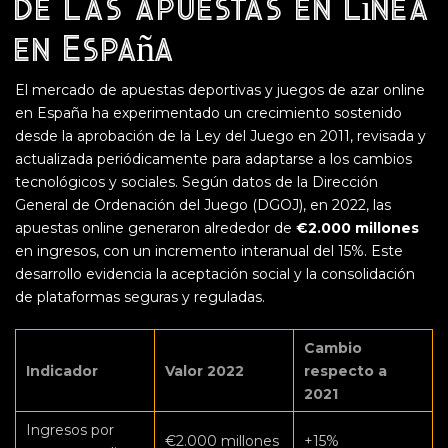
de las apuestas en línea
en España
El mercado de apuestas deportivas y juegos de azar online
en España ha experimentado un crecimiento sostenido
desde la aprobación de la Ley del Juego en 2011, revisada y
actualizada periódicamente para adaptarse a los cambios
tecnológicos y sociales. Según datos de la Dirección
General de Ordenación del Juego (DGOJ), en 2022, las
apuestas online generaron alrededor de
€2.000 millones
en ingresos, con un incremento interanual del 15%. Este
desarrollo evidencia la aceptación social y la consolidación
de plataformas seguras y reguladas.
Cambio
Indicador
Valor 2022
respecto a
2021
Ingresos por
€2.000 millones
+15%