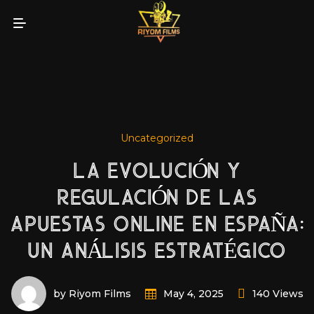
Uncategorized
LA EVOLUCIÓN Y
REGULACIÓN DE LAS
APUESTAS ONLINE EN ESPAÑA:
UN ANÁLISIS ESTRATÉGICO
by Riyom Films
140 Views
May 4, 2025