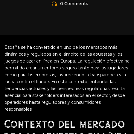
0 Comments
España se ha convertido en uno de los mercados más
dinámicos y regulados en el ámbito de las apuestas y los
juegos de azar en línea en Europa. La regulación efectiva ha
permitido crear un entorno seguro tanto para los jugadores
como para las empresas, favoreciendo la transparencia y la
lucha contra el fraude. En este contexto, entender las
tendencias actuales y las perspectivas regulatorias resulta
esencial para stakeholders interesados en el sector, desde
operadores hasta reguladores y consumidores
responsables.
Contexto del mercado