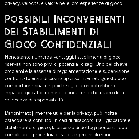
privacy, velocità, e valore nelle loro esperienze di gioco.
Possibili Inconvenienti
dei Stabilimenti di
Gioco Confidenziali
Nonostante numerosi vantaggi, i stabilimenti di gioco
riservati non sono privi di potenziali disagi. Uno dei chiave
problemi è la assenza di regolamentazione e supervisione
confrontato ai siti di casinò tipici su internet. Questo può
comportare minacce, poiché i giocatori potrebbero
imparare giocatori non etici conducenti che usano della
mancanza di responsabilità.
L’anonimato|, mentre utile per la privacy, può inoltre
ostacolare la conflitto. In casi di disaccordi tra il giocatore e il
stabilimento di gioco, la assenza di dettagli personali può
complicare il procedura di raggiungere risoluzioni.