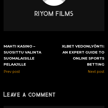
RIYOM FILMS
MAHTI KASINO –
XLBET VEDONLYÖNTI:
SUOSITTU VALINTA
AN EXPERT GUIDE TO
SUOMALAISILLE
ONLINE SPORTS
PELAAJILLE
BETTING
Prev post
Next post
Leave a comment