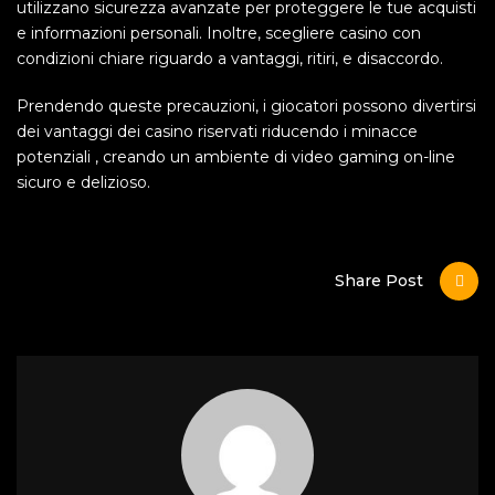
utilizzano sicurezza avanzate per proteggere le tue acquisti
e informazioni personali. Inoltre, scegliere casino con
condizioni chiare riguardo a vantaggi, ritiri, e disaccordo.
Prendendo queste precauzioni, i giocatori possono divertirsi
dei vantaggi dei casino riservati riducendo i minacce
potenziali , creando un ambiente di video gaming on-line
sicuro e delizioso.
Share Post