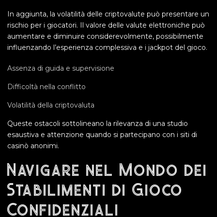
In aggiunta, la volatilità delle criptovalute può presentare un
rischio per i giocatori. Il valore delle valute elettroniche può
aumentare e diminuire considerevolmente, possibilmente
influenzando l’esperienza complessiva e i jackpot del gioco.
Assenza di guida e supervisione
Difficoltà nella conflitto
Volatilità della criptovaluta
Queste ostacoli sottolineano la rilevanza di una studio
esaustiva e attenzione quando si partecipano con i siti di
casinò anonimi.
Navigare nel Mondo dei
Stabilimenti di Gioco
Confidenziali