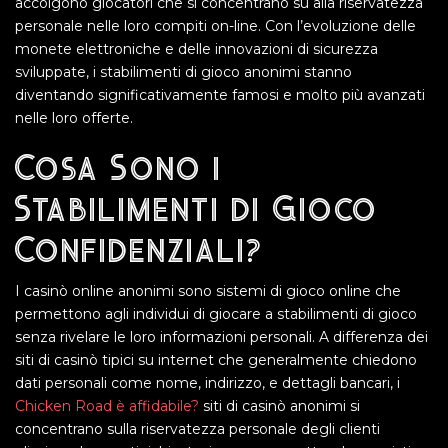
accolgono giocatori che si concentrano su alla riservatezza
personale nelle loro compiti on-line. Con l’evoluzione delle
monete elettroniche e delle innovazioni di sicurezza
sviluppate, i stabilimenti di gioco anonimi stanno
diventando significativamente famosi e molto più avanzati
nelle loro offerte.
Cosa Sono i
Stabilimenti di Gioco
Confidenziali?
I casinò online anonimi sono sistemi di gioco online che
permettono agli individui di giocare a stabilimenti di gioco
senza rivelare le loro informazioni personali. A differenza dei
siti di casinò tipici su internet che generalmente chiedono
dati personali come nome, indirizzo, e dettagli bancari, i
Chicken Road è affidabile?
siti di casinò anonimi si
concentrano sulla riservatezza personale degli clienti