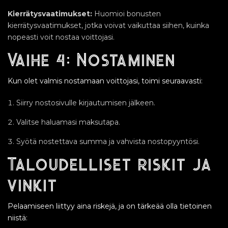
Kierrätysvaatimukset:
Huomioi bonusten
kierrätysvaatimukset, jotka voivat vaikuttaa siihen, kuinka
nopeasti voit nostaa voittojasi.
Vaihe 4: Nostaminen
Kun olet valmis nostamaan voittojasi, toimi seuraavasti:
Siirry nostosivulle kirjautumisen jälkeen.
Valitse haluamasi maksutapa.
Syötä nostettava summa ja vahvista nostopyyntösi.
Taloudelliset riskit ja
vinkit
Pelaamiseen liittyy aina riskejä, ja on tärkeää olla tietoinen
niistä: