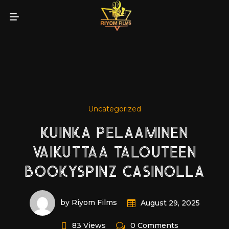
Uncategorized
KUINKA PELAAMINEN
VAIKUTTAA TALOUTEEN
BOOKYSPINZ CASINOLLA
by Riyom Films
August 29, 2025
83 Views
0 Comments