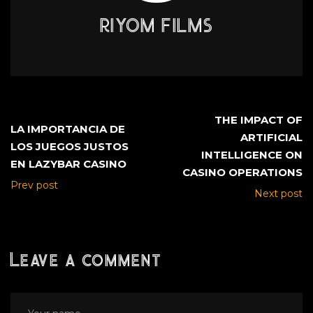
RIYOM FILMS
THE IMPACT OF
LA IMPORTANCIA DE
ARTIFICIAL
LOS JUEGOS JUSTOS
INTELLIGENCE ON
EN LAZYBAR CASINO
CASINO OPERATIONS
Prev post
Next post
Leave a comment