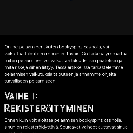
Online-pelaaminen, kuten bookyspinz casinolla, voi
vaikuttaa talouteen monin eri tavoin. On tärkeää ymmärtää,
miten pelaaminen voi vaikuttaa taloudellisiin päätöksiin ja
mitä riskejä siihen liittyy. Tässä artikkelissa tarkastelemme
pelaamisen vaikutuksia talouteen ja annamme ohjeita
turvalliseen pelaamiseen.
Vaihe 1:
Rekisteröityminen
Ennen kuin voit aloittaa pelaamisen bookyspinz casinolla,
sinun on rekisteröidyttävä. Seuraavat vaiheet auttavat sinua