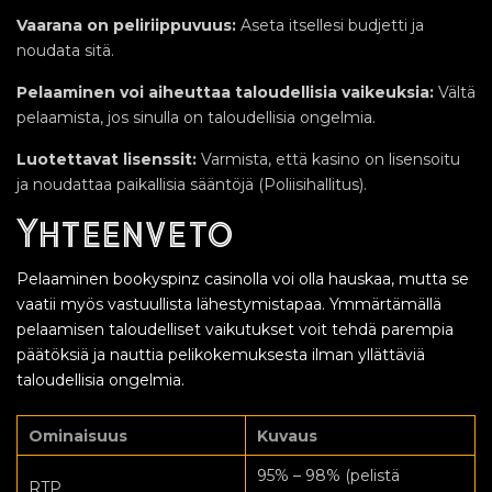
Vaarana on peliriippuvuus:
Aseta itsellesi budjetti ja
noudata sitä.
Pelaaminen voi aiheuttaa taloudellisia vaikeuksia:
Vältä
pelaamista, jos sinulla on taloudellisia ongelmia.
Luotettavat lisenssit:
Varmista, että kasino on lisensoitu
ja noudattaa paikallisia sääntöjä (Poliisihallitus).
Yhteenveto
Pelaaminen bookyspinz casinolla voi olla hauskaa, mutta se
vaatii myös vastuullista lähestymistapaa. Ymmärtämällä
pelaamisen taloudelliset vaikutukset voit tehdä parempia
päätöksiä ja nauttia pelikokemuksesta ilman yllättäviä
taloudellisia ongelmia.
Ominaisuus
Kuvaus
95% – 98% (pelistä
RTP