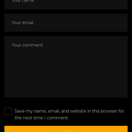
Save my name, email, and website in this browser for
the next time I comment.