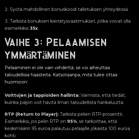
Syötä mahdollinen bonuskoodi talletuksen yhteydessä.
Tarkista bonuksen kierrätysvaatimukset, jotka voivat olla
esimerkiksi
35x
.
Vaihe 3: Pelaamisen
ymmärtäminen
Pelaaminen ei ole vain viihdettä; se voi aiheuttaa
taloudellisia haasteita. Katsotaanpa, mitä tulee ottaa
huomioon:
Voittojen ja tappioiden hallinta:
Varmista, että tiedät,
kuinka paljon voit hävitä ilman taloudellista hankaluutta.
RTP (Return to Player):
Tarkista pelien RTP-prosentti.
Esimerkiksi, jos pelin RTP on
95%
, se tarkoittaa, että
keskimäärin 95 euroa palautuu pelaajille jokaista 100 euroa
kohti.