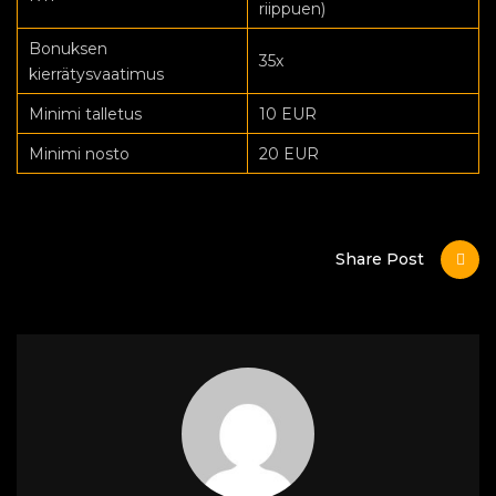
riippuen)
Bonuksen
35x
kierrätysvaatimus
Minimi talletus
10 EUR
Minimi nosto
20 EUR
Share Post