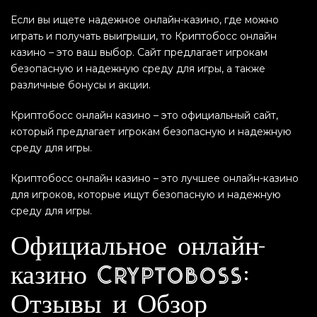
Если вы ищете надежное онлайн-казино, где можно
играть и получать выигрыши, то Криптобосс онлайн
казино – это ваш выбор. Сайт предлагает игрокам
безопасную и надежную среду для игры, а также
различные бонусы и акции.
Криптобосс онлайн казино – это официальный сайт,
который предлагает игрокам безопасную и надежную
среду для игры.
Криптобосс онлайн казино – это лучшее онлайн-казино
для игроков, которые ищут безопасную и надежную
среду для игры.
Официальное онлайн-
казино Cryptoboss:
Отзывы и Обзор