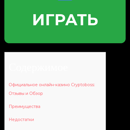
ИГРАТЬ
Содержимое
Официальное онлайн-казино Cryptoboss:
Отзывы и Обзор
Преимущества
Недостатки