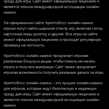
среду для игры. Сайт имеет официальную лицензию и
является членом международной ассоциации онлайн-
казино.
На официальном сайте Криптобосс онлайн казино
игроки могут найти широкий спектр игр, включая слоты,
карточные игры, рулетку и другие. Все игры на сайте
имеют официальную лицензию и проходят регулярную
проверку на честность.
Криптобосс онлайн казино предлагает игрокам
различные бонусы и акции, чтобы помочь им начать
играть и получать выигрыши. Сайт также предлагает
игрокам возможность получать реальные деньги за игры.
Криптобосс онлайн казино – это лучшее онлайн-казино
для игроков, которые ищут безопасную и надежную
среду для игры. Сайт имеет официальную лицензию и
является членом международной ассоциации онлайн-
казино.