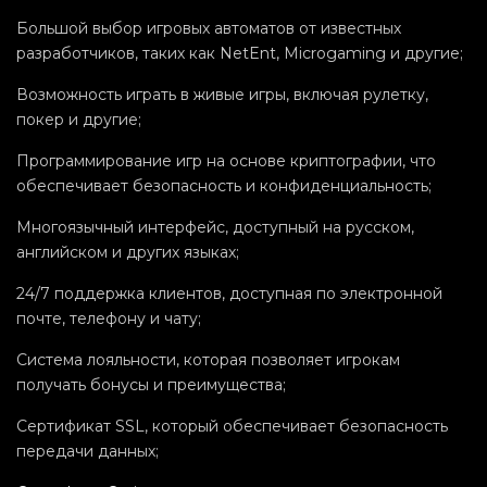
Большой выбор игровых автоматов от известных
разработчиков, таких как NetEnt, Microgaming и другие;
Возможность играть в живые игры, включая рулетку,
покер и другие;
Программирование игр на основе криптографии, что
обеспечивает безопасность и конфиденциальность;
Многоязычный интерфейс, доступный на русском,
английском и других языках;
24/7 поддержка клиентов, доступная по электронной
почте, телефону и чату;
Система лояльности, которая позволяет игрокам
получать бонусы и преимущества;
Сертификат SSL, который обеспечивает безопасность
передачи данных;