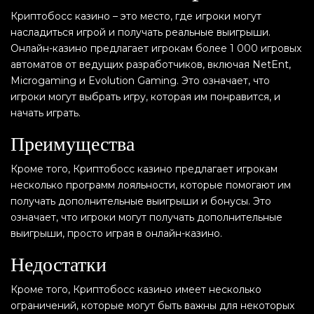
Криптобосс казино – это место, где игроки могут
насладиться игрой и получать реальные выигрыши.
Онлайн-казино предлагает игрокам более 1 000 игровых
автоматов от ведущих разработчиков, включая NetEnt,
Microgaming и Evolution Gaming. Это означает, что
игроки могут выбрать игру, которая им понравится, и
начать играть.
Преимущества
Кроме того, Криптобосс казино предлагает игрокам
несколько программ лояльности, которые помогают им
получать дополнительные выигрыши и бонусы. Это
означает, что игроки могут получать дополнительные
выигрыши, просто играя в онлайн-казино.
Недостатки
Кроме того, Криптобосс казино имеет несколько
ограничений, которые могут быть важны для некоторых