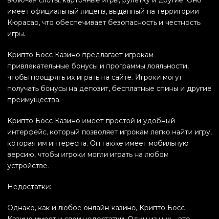
включая слоты, карточные игры, рулетку и другие. Оно
имеет официальный лиценз, выданный на территории
Кюрасао, что обеспечивает безопасность и честность
игры.
Крипто Босс Казино предлагает игрокам
привлекательные бонусы и программы лояльности,
чтобы поощрять их играть на сайте. Игроки могут
получать бонусы на депозит, бесплатные спины и другие
преимущества.
Крипто Босс Казино имеет простой и удобный
интерфейс, который позволяет игрокам легко найти игру,
которая им интересна. Он также имеет мобильную
версию, чтобы игроки могли играть на любом
устройстве.
Недостатки:
Однако, как и любое онлайн-казино, Крипто Босс