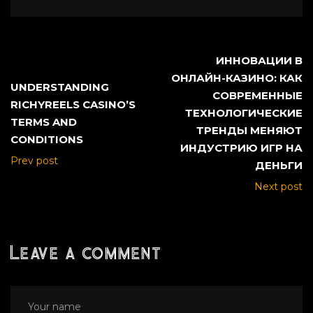
ИННОВАЦИИ В
ОНЛАЙН-КАЗИНО: КАК
UNDERSTANDING
СОВРЕМЕННЫЕ
RICHYREELS CASINO’S
ТЕХНОЛОГИЧЕСКИЕ
TERMS AND
ТРЕНДЫ МЕНЯЮТ
CONDITIONS
ИНДУСТРИЮ ИГР НА
Prev post
ДЕНЬГИ
Next post
Leave a comment