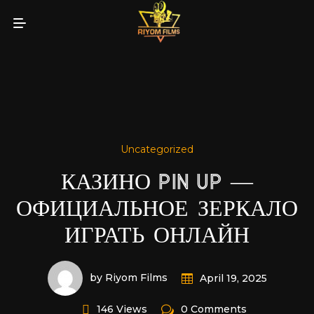
Uncategorized
КАЗИНО PIN UP —
ОФИЦИАЛЬНОЕ ЗЕРКАЛО
ИГРАТЬ ОНЛАЙН
by Riyom Films
April 19, 2025
146 Views
0 Comments