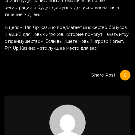
спины будут начислены автоматически после
регистрации и будут доступны для использования в
течение 7 дней.
В целом, Pin Up Казино предлагает множество бонусов
и акций для новых игроков, которые помогут начать игру
с преимуществом. Если вы ищете новый игровой опыт,
Pin Up Казино – это лучшее место для вас.
Share Post