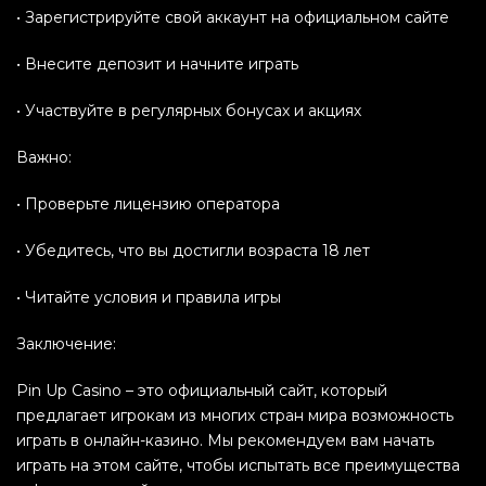
• Зарегистрируйте свой аккаунт на официальном сайте
• Внесите депозит и начните играть
• Участвуйте в регулярных бонусах и акциях
Важно:
• Проверьте лицензию оператора
• Убедитесь, что вы достигли возраста 18 лет
• Читайте условия и правила игры
Заключение:
Pin Up Casino – это официальный сайт, который
предлагает игрокам из многих стран мира возможность
играть в онлайн-казино. Мы рекомендуем вам начать
играть на этом сайте, чтобы испытать все преимущества