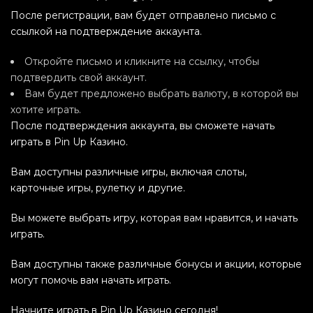
После регистрации, вам будет отправлено письмо с
ссылкой на подтверждение аккаунта.
Откройте письмо и кликните на ссылку, чтобы
подтвердить свой аккаунт.
Вам будет предложено выбрать валюту, в которой вы
хотите играть.
После подтверждения аккаунта, вы сможете начать
играть в Pin Up Казино.
Вам доступны различные игры, включая слоты,
карточные игры, рулетку и другие.
Вы можете выбрать игру, которая вам нравится, и начать
играть.
Вам доступны также различные бонусы и акции, которые
могут помочь вам начать играть.
Начните играть в Pin Up Казино сегодня!